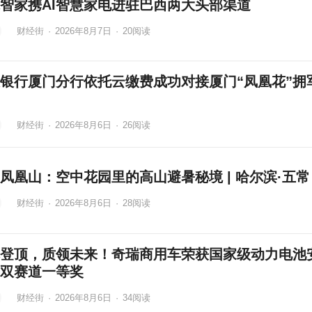
智家携AI智慧家电进驻巴西两大头部渠道
财经街
·
2026年8月7日
·
20
阅读
银行厦门分行依托云缴费成功对接厦门“凤凰花”拥
财经街
·
2026年8月6日
·
26
阅读
凤凰山：空中花园里的高山避暑秘境 | 哈尔滨·五常
财经街
·
2026年8月6日
·
28
阅读
登顶，质领未来！奇瑞商用车荣获国家级动力电池
双赛道一等奖
财经街
·
2026年8月6日
·
34
阅读