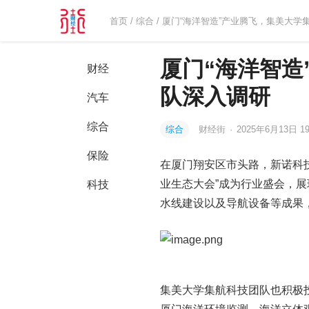
首页
/
综合
/ 厦门“海洋智造”产业腾飞，集美大
厦门“海洋智造
财经
队深入调研
汽车
综合
综合
财经街
·
2025年6月13日 19
保险
在厦门翔安区市头路，新诺科技
业生态大会”成为行业盛会，
科技
水线建设以及导航设备等成果
集美大学集航科技团队也积极