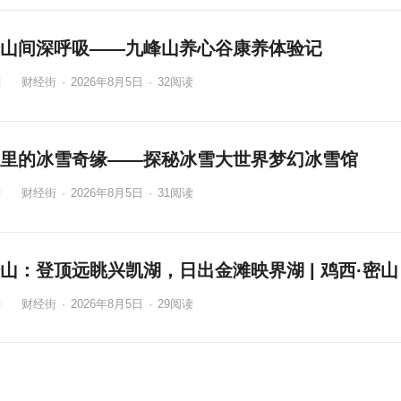
山间深呼吸——九峰山养心谷康养体验记
财经街
·
2026年8月5日
·
32
阅读
里的冰雪奇缘——探秘冰雪大世界梦幻冰雪馆
财经街
·
2026年8月5日
·
31
阅读
山：登顶远眺兴凯湖，日出金滩映界湖 | 鸡西·密山
财经街
·
2026年8月5日
·
29
阅读