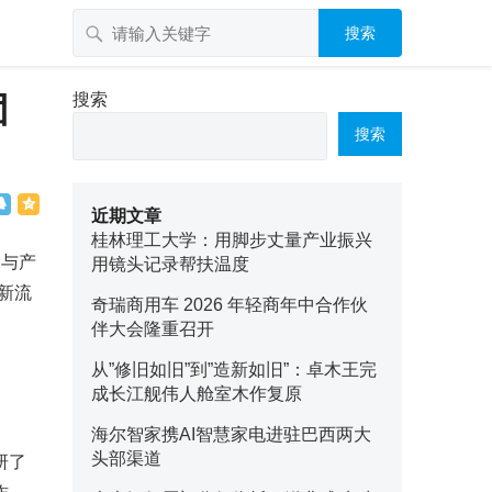
搜索
团
搜索
搜索
近期文章
桂林理工大学：用脚步丈量产业振兴
备与产
用镜头记录帮扶温度
新流
奇瑞商用车 2026 年轻商年中合作伙
伴大会隆重召开
从”修旧如旧”到”造新如旧”：卓木王完
成长江舰伟人舱室木作复原
海尔智家携AI智慧家电进驻巴西两大
头部渠道
研了