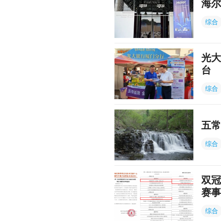
海尔
综合
光大
台
综合
五常
综合
双冠
赛事
综合