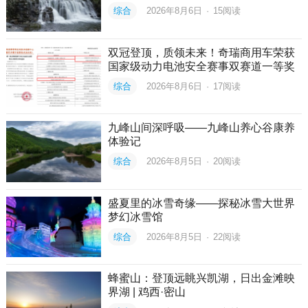
综合
2026年8月6日
·
15
阅读
双冠登顶，质领未来！奇瑞商用车荣获
国家级动力电池安全赛事双赛道一等奖
综合
2026年8月6日
·
17
阅读
九峰山间深呼吸——九峰山养心谷康养
体验记
综合
2026年8月5日
·
20
阅读
盛夏里的冰雪奇缘——探秘冰雪大世界
梦幻冰雪馆
综合
2026年8月5日
·
22
阅读
蜂蜜山：登顶远眺兴凯湖，日出金滩映
界湖 | 鸡西·密山