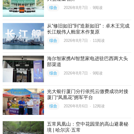
综合
2026年8月7日
·
9
阅读
从”修旧如旧”到”造新如旧”：卓木王完成
长江舰伟人舱室木作复原
综合
2026年8月7日
·
11
阅读
海尔智家携AI智慧家电进驻巴西两大头
部渠道
综合
2026年8月7日
·
9
阅读
光大银行厦门分行依托云缴费成功对接
厦门“凤凰花”拥军平台
综合
2026年8月6日
·
12
阅读
五常凤凰山：空中花园里的高山避暑秘
境 | 哈尔滨·五常