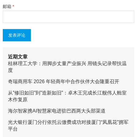
邮箱
*
近期文章
桂林理工大学：用脚步丈量产业振兴 用镜头记录帮扶温
度
奇瑞商用车 2026 年轻商年中合作伙伴大会隆重召开
从”修旧如旧”到”造新如旧”：卓木王完成长江舰伟人舱室
木作复原
海尔智家携AI智慧家电进驻巴西两大头部渠道
光大银行厦门分行依托云缴费成功对接厦门“凤凰花”拥军
平台