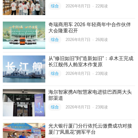
综合
2026年8月7日
·
22
阅读
奇瑞商用车 2026 年轻商年中合作伙伴
大会隆重召开
综合
2026年8月7日
·
26
阅读
从”修旧如旧”到”造新如旧”：卓木王完成
长江舰伟人舱室木作复原
综合
2026年8月7日
·
23
阅读
海尔智家携AI智慧家电进驻巴西两大头
部渠道
综合
2026年8月7日
·
23
阅读
光大银行厦门分行依托云缴费成功对接
厦门“凤凰花”拥军平台