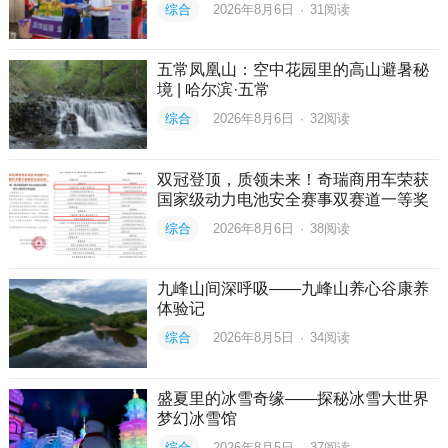
综合
2026年8月6日
·
31
阅读
五常凤凰山：空中花园里的高山避暑秘
境 | 哈尔滨·五常
综合
2026年8月6日
·
32
阅读
双冠登顶，质领未来！奇瑞商用车荣获
国家级动力电池安全赛事双赛道一等奖
综合
2026年8月6日
·
38
阅读
九峰山间深呼吸——九峰山养心谷康养
体验记
综合
2026年8月5日
·
34
阅读
盛夏里的冰雪奇缘——探秘冰雪大世界
梦幻冰雪馆
综合
2026年8月5日
·
37
阅读