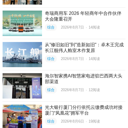
奇瑞商用车 2026 年轻商年中合作伙伴
大会隆重召开
综合
2026年8月7日
·
14
阅读
从”修旧如旧”到”造新如旧”：卓木王完成
长江舰伟人舱室木作复原
综合
2026年8月7日
·
14
阅读
海尔智家携AI智慧家电进驻巴西两大头
部渠道
综合
2026年8月7日
·
12
阅读
光大银行厦门分行依托云缴费成功对接
厦门“凤凰花”拥军平台
综合
2026年8月6日
·
19
阅读