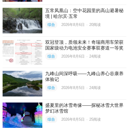
五常凤凰山：空中花园里的高山避暑秘
境 | 哈尔滨·五常
综合
2026年8月6日
·
20
阅读
双冠登顶，质领未来！奇瑞商用车荣获
国家级动力电池安全赛事双赛道一等奖
综合
2026年8月6日
·
24
阅读
九峰山间深呼吸——九峰山养心谷康养
体验记
综合
2026年8月5日
·
24
阅读
盛夏里的冰雪奇缘——探秘冰雪大世界
梦幻冰雪馆
综合
2026年8月5日
·
25
阅读