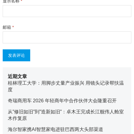
显示名称
*
邮箱
*
近期文章
桂林理工大学：用脚步丈量产业振兴 用镜头记录帮扶温
度
奇瑞商用车 2026 年轻商年中合作伙伴大会隆重召开
从”修旧如旧”到”造新如旧”：卓木王完成长江舰伟人舱室
木作复原
海尔智家携AI智慧家电进驻巴西两大头部渠道