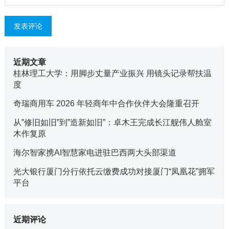
近期文章
桂林理工大学：用脚步丈量产业振兴 用镜头记录帮扶温
度
奇瑞商用车 2026 年轻商年中合作伙伴大会隆重召开
从”修旧如旧”到”造新如旧”：卓木王完成长江舰伟人舱室
木作复原
海尔智家携AI智慧家电进驻巴西两大头部渠道
光大银行厦门分行依托云缴费成功对接厦门“凤凰花”拥军
平台
近期评论