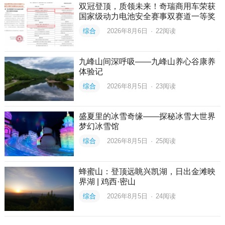
双冠登顶，质领未来！奇瑞商用车荣获
国家级动力电池安全赛事双赛道一等奖
综合
2026年8月6日
·
22
阅读
九峰山间深呼吸——九峰山养心谷康养
体验记
综合
2026年8月5日
·
23
阅读
盛夏里的冰雪奇缘——探秘冰雪大世界
梦幻冰雪馆
综合
2026年8月5日
·
25
阅读
蜂蜜山：登顶远眺兴凯湖，日出金滩映
界湖 | 鸡西·密山
综合
2026年8月5日
·
24
阅读