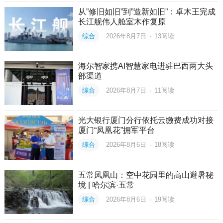
从”修旧如旧”到”造新如旧”：卓木王完成
长江舰伟人舱室木作复原
综合
2026年8月7日
·
13
阅读
海尔智家携AI智慧家电进驻巴西两大头
部渠道
综合
2026年8月7日
·
11
阅读
光大银行厦门分行依托云缴费成功对接
厦门“凤凰花”拥军平台
综合
2026年8月6日
·
18
阅读
五常凤凰山：空中花园里的高山避暑秘
境 | 哈尔滨·五常
综合
2026年8月6日
·
19
阅读