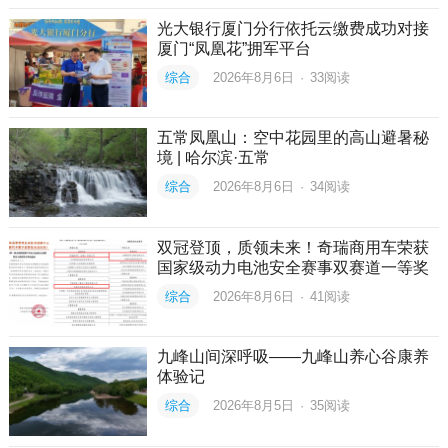
光大银行厦门分行依托云缴费成功对接
厦门“凤凰花”拥军平台
综合
2026年8月6日
·
33
阅读
五常凤凰山：空中花园里的高山避暑秘
境 | 哈尔滨·五常
综合
2026年8月6日
·
34
阅读
双冠登顶，质领未来！奇瑞商用车荣获
国家级动力电池安全赛事双赛道一等奖
综合
2026年8月6日
·
41
阅读
九峰山间深呼吸——九峰山养心谷康养
体验记
综合
2026年8月5日
·
35
阅读