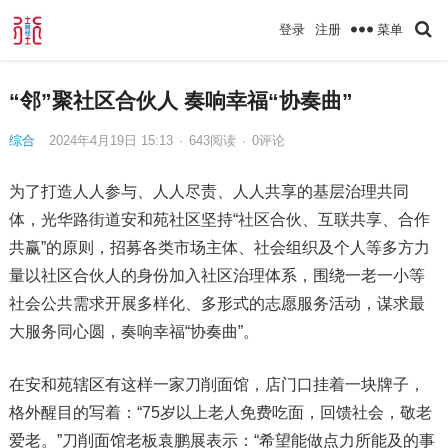
菜单
登录
注册
“邻”聚社区合伙人 奏响幸福“协奏曲”
综合
2024年4月19日 15:13
·
643
阅读
·
0评论
为了打造人人参与、人人尽责、人人共享的基层治理共同
体，光华路街道安和苑社区坚持“社区合伙、互联共享、合作
共赢”的原则，招募各类市场主体、社会组织及个人等多方力
量以社区合伙人的身份加入社区治理体系，围绕一老一小等
社会公共需求开展多样化、多形式的志愿服务活动，谋求最
大服务同心圆，奏响幸福“协奏曲”。
在安和苑辖区有这样一家刀削面馆，店门口挂着一块牌子，
格外醒目的写着：“75岁以上老人免费吃面，回馈社会，敬老
爱老。”刀削面馆老板袁鹏展表示：“希望能做点力所能及的事