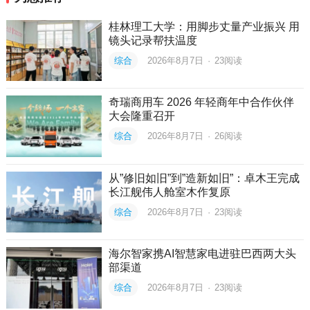
桂林理工大学：用脚步丈量产业振兴 用
镜头记录帮扶温度
综合
2026年8月7日
·
23
阅读
奇瑞商用车 2026 年轻商年中合作伙伴
大会隆重召开
综合
2026年8月7日
·
26
阅读
从”修旧如旧”到”造新如旧”：卓木王完成
长江舰伟人舱室木作复原
综合
2026年8月7日
·
23
阅读
海尔智家携AI智慧家电进驻巴西两大头
部渠道
综合
2026年8月7日
·
23
阅读