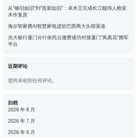
从”修旧如旧”到”造新如旧”：卓木王完成长江舰伟人舱室
木作复原
海尔智家携AI智慧家电进驻巴西两大头部渠道
光大银行厦门分行依托云缴费成功对接厦门“凤凰花”拥军
平台
近期评论
您尚未收到任何评论。
归档
2026 年 8 月
2026 年 7 月
2026 年 6 月