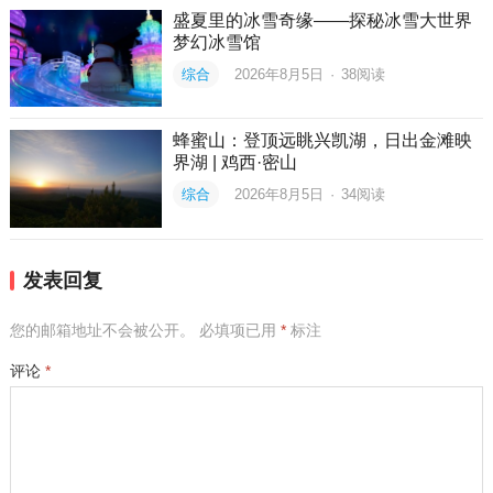
盛夏里的冰雪奇缘——探秘冰雪大世界
梦幻冰雪馆
综合
2026年8月5日
·
38
阅读
蜂蜜山：登顶远眺兴凯湖，日出金滩映
界湖 | 鸡西·密山
综合
2026年8月5日
·
34
阅读
发表回复
您的邮箱地址不会被公开。
必填项已用
*
标注
评论
*