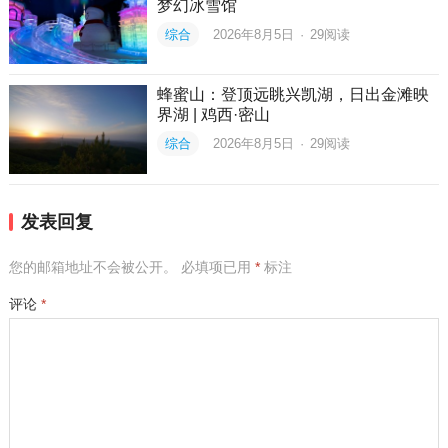
梦幻冰雪馆
综合
2026年8月5日
·
29
阅读
蜂蜜山：登顶远眺兴凯湖，日出金滩映
界湖 | 鸡西·密山
综合
2026年8月5日
·
29
阅读
发表回复
您的邮箱地址不会被公开。
必填项已用
*
标注
评论
*