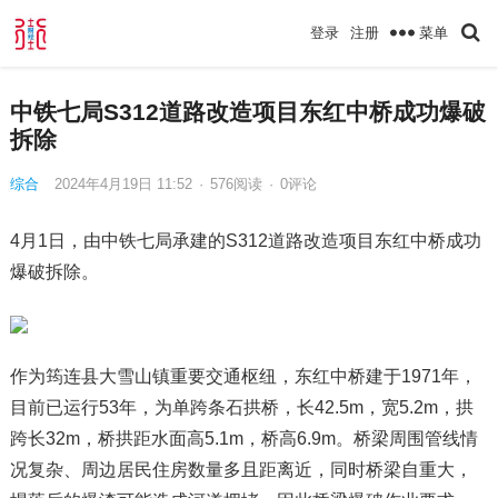
菜单
登录
注册
中铁七局S312道路改造项目东红中桥成功爆破
拆除
综合
2024年4月19日 11:52
·
576
阅读
·
0评论
4月1日，由中铁七局承建的S312道路改造项目东红中桥成功
爆破拆除。
作为筠连县大雪山镇重要交通枢纽，东红中桥建于1971年，
目前已运行53年，为单跨条石拱桥，长42.5m，宽5.2m，拱
跨长32m，桥拱距水面高5.1m，桥高6.9m。桥梁周围管线情
况复杂、周边居民住房数量多且距离近，同时桥梁自重大，