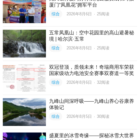
厦门“凤凰花”拥军平台
综合
2026年8月6日
·
25
阅读
五常凤凰山：空中花园里的高山避暑秘
境 | 哈尔滨·五常
综合
2026年8月6日
·
25
阅读
双冠登顶，质领未来！奇瑞商用车荣获
国家级动力电池安全赛事双赛道一等奖
综合
2026年8月6日
·
32
阅读
九峰山间深呼吸——九峰山养心谷康养
体验记
综合
2026年8月5日
·
30
阅读
盛夏里的冰雪奇缘——探秘冰雪大世界