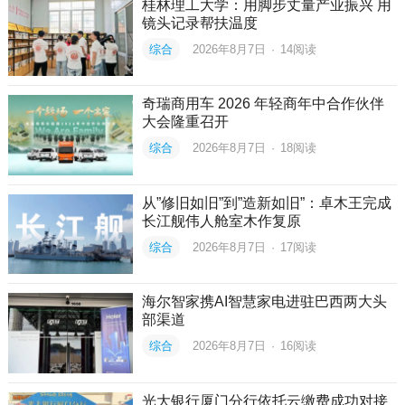
桂林理工大学：用脚步丈量产业振兴 用
镜头记录帮扶温度
综合
2026年8月7日
·
14
阅读
奇瑞商用车 2026 年轻商年中合作伙伴
大会隆重召开
综合
2026年8月7日
·
18
阅读
从”修旧如旧”到”造新如旧”：卓木王完成
长江舰伟人舱室木作复原
综合
2026年8月7日
·
17
阅读
海尔智家携AI智慧家电进驻巴西两大头
部渠道
综合
2026年8月7日
·
16
阅读
光大银行厦门分行依托云缴费成功对接