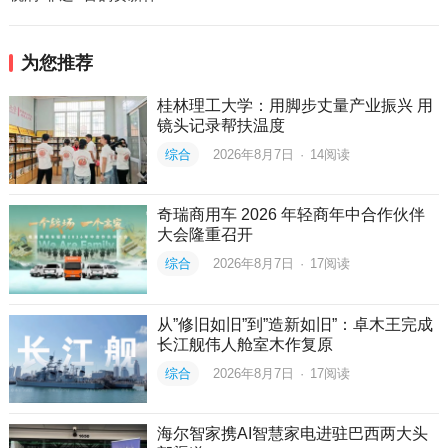
为您推荐
桂林理工大学：用脚步丈量产业振兴 用
镜头记录帮扶温度
综合
2026年8月7日
·
14
阅读
奇瑞商用车 2026 年轻商年中合作伙伴
大会隆重召开
综合
2026年8月7日
·
17
阅读
从”修旧如旧”到”造新如旧”：卓木王完成
长江舰伟人舱室木作复原
综合
2026年8月7日
·
17
阅读
海尔智家携AI智慧家电进驻巴西两大头