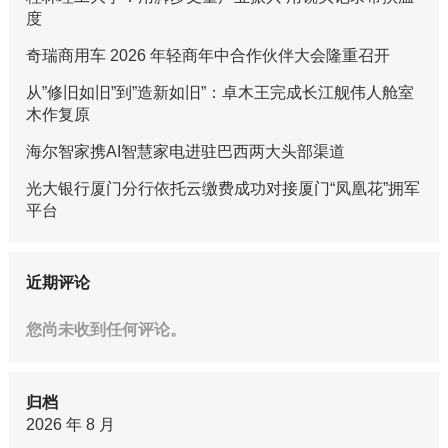
度
奇瑞商用车 2026 年轻商年中合作伙伴大会隆重召开
从”修旧如旧”到”造新如旧”：卓木王完成长江舰伟人舱室
木作复原
海尔智家携AI智慧家电进驻巴西两大头部渠道
光大银行厦门分行依托云缴费成功对接厦门“凤凰花”拥军
平台
近期评论
您尚未收到任何评论。
归档
2026 年 8 月