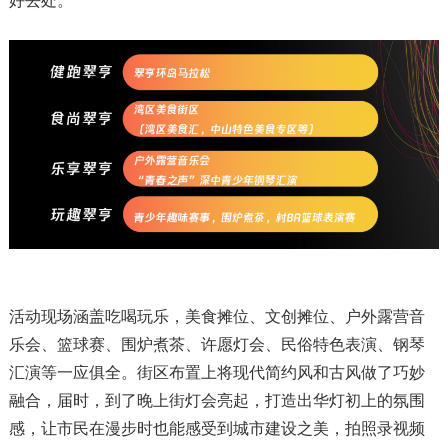
好去处。
活动现场涵盖吃喝玩乐，美食摊位、文创摊位、户外露营音
乐会、篮球赛、围炉煮茶、许愿灯会、民俗特色表演、钢琴
汇演等一应俱全。街区布置上将现代简约风和古风做了巧妙
融合，届时，到了晚上街灯会亮起，打造出华灯初上的氛围
感，让市民在漫步时也能感受到城市建设之美，拍照录视频