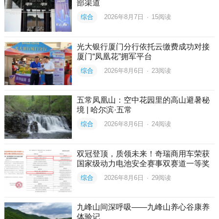
部渠道
综合
2026年8月7日
·
15
阅读
光大银行厦门分行依托云缴费成功对接
厦门“凤凰花”拥军平台
综合
2026年8月6日
·
23
阅读
五常凤凰山：空中花园里的高山避暑秘
境 | 哈尔滨·五常
综合
2026年8月6日
·
24
阅读
双冠登顶，质领未来！奇瑞商用车荣获
国家级动力电池安全赛事双赛道一等奖
综合
2026年8月6日
·
29
阅读
九峰山间深呼吸——九峰山养心谷康养
体验记