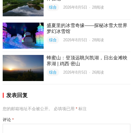
综合
2026年8月5日
·
28
阅读
盛夏里的冰雪奇缘——探秘冰雪大世界
梦幻冰雪馆
综合
2026年8月5日
·
28
阅读
蜂蜜山：登顶远眺兴凯湖，日出金滩映
界湖 | 鸡西·密山
综合
2026年8月5日
·
26
阅读
发表回复
您的邮箱地址不会被公开。
必填项已用
*
标注
评论
*