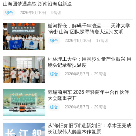
山海圆梦通高铁 浙南沿海启新途
综合
2026年8月10日
·
9
阅读
循河探仓，解码千年漕运——天津大学
“奔赴山海”团队探寻隋唐大运河文明
综合
2026年8月10日
·
17
阅读
桂林理工大学：用脚步丈量产业振兴 用
镜头记录帮扶温度
综合
2026年8月7日
·
29
阅读
奇瑞商用车 2026 年轻商年中合作伙伴
大会隆重召开
综合
2026年8月7日
·
29
阅读
从”修旧如旧”到”造新如旧”：卓木王完成
长江舰伟人舱室木作复原