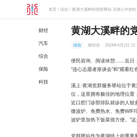
首页
/
综合
/ 黄湖大溪畔的党群驿站 百姓心中的
黄湖大溪畔的
财经
汽车
综合
财经街
·
2024年4月2日 11:
综合
便民咨询、阅读休憩……近日
保险
“连心志愿者座谈会”和“观看红
科技
溪上·黄湖党群服务驿站位于
位，这里拥有极佳的地理位置，
近口腔门诊部排队就诊的人较
微波炉、免费热水、免费WIF
波炉里加热下饭菜很方便。”
党群驿站作为黄湖镇上的重要