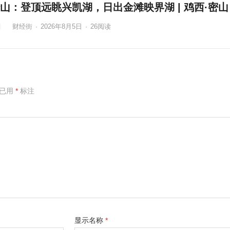
山：登顶远眺兴凯湖，日出金滩映界湖 | 鸡西·密山
财经街
·
2026年8月5日
·
26
阅读
项已用
*
标注
显示名称
*