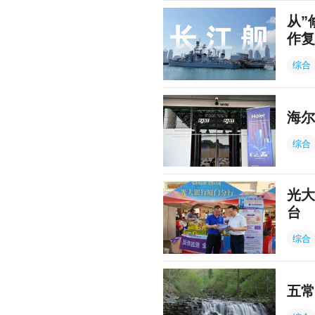
从”
作复
综合
海尔
综合
光大
台
综合
五常