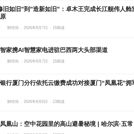
修旧如旧”到”造新如旧”：卓木王完成长江舰伟人舱
原
财经街
·
2026年8月7日
·
15
阅读
智家携AI智慧家电进驻巴西两大头部渠道
财经街
·
2026年8月7日
·
15
阅读
银行厦门分行依托云缴费成功对接厦门“凤凰花”拥
财经街
·
2026年8月6日
·
23
阅读
凤凰山：空中花园里的高山避暑秘境 | 哈尔滨·五常