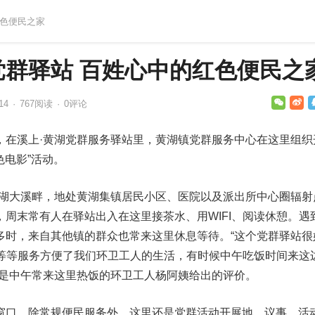
红色便民之家
党群驿站 百姓心中的红色便民之
14
·
767
阅读
·
0评论
，在溪上·黄湖党群服务驿站里，黄湖镇党群服务中心在这里组织
色电影”活动。
黄湖大溪畔，地处黄湖集镇居民小区、医院以及派出所中心圈辐射
周末常有人在驿站出入在这里接茶水、用WIFI、阅读休憩。遇
多时，来自其他镇的群众也常来这里休息等待。“这个党群驿站很
I等等服务方便了我们环卫工人的生活，有时候中午吃饭时间来这
这是中午常来这里热饭的环卫工人杨阿姨给出的评价。
窗口，除常规便民服务外，这里还是党群活动开展地。议事、活