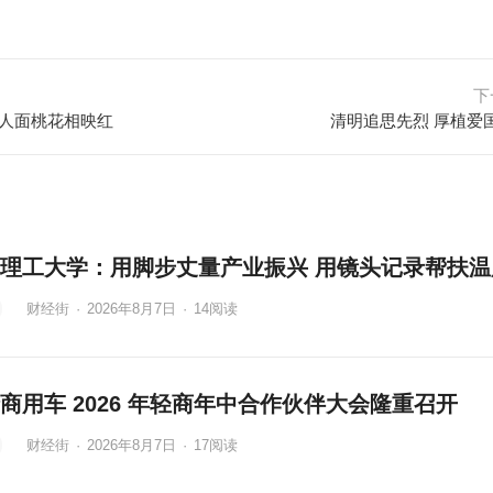
下
 人面桃花相映红
清明追思先烈 厚植爱
理工大学：用脚步丈量产业振兴 用镜头记录帮扶温
财经街
·
2026年8月7日
·
14
阅读
商用车 2026 年轻商年中合作伙伴大会隆重召开
财经街
·
2026年8月7日
·
17
阅读