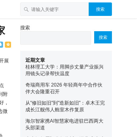
搜索
家
搜索
搜索
近期文章
开展
桂林理工大学：用脚步丈量产业振兴
用镜头记录帮扶温度
奇瑞商用车 2026 年轻商年中合作伙
点
伴大会隆重召开
到附
好，
从”修旧如旧”到”造新如旧”：卓木王完
成长江舰伟人舱室木作复原
边微
海尔智家携AI智慧家电进驻巴西两大
头部渠道
动、