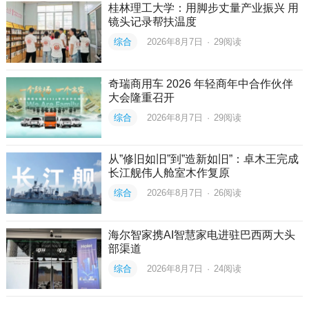
桂林理工大学：用脚步丈量产业振兴 用
镜头记录帮扶温度
综合
2026年8月7日
·
29
阅读
奇瑞商用车 2026 年轻商年中合作伙伴
大会隆重召开
综合
2026年8月7日
·
29
阅读
从”修旧如旧”到”造新如旧”：卓木王完成
长江舰伟人舱室木作复原
综合
2026年8月7日
·
26
阅读
海尔智家携AI智慧家电进驻巴西两大头
部渠道
综合
2026年8月7日
·
24
阅读