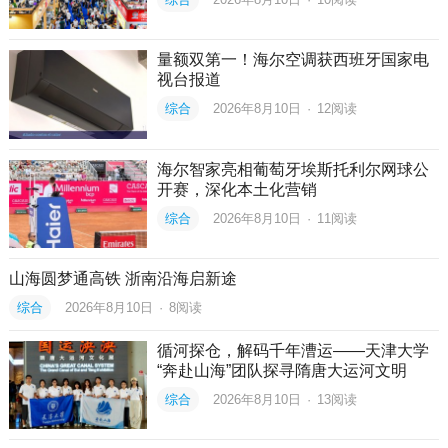
量额双第一！海尔空调获西班牙国家电
视台报道
综合
2026年8月10日
·
12
阅读
海尔智家亮相葡萄牙埃斯托利尔网球公
开赛，深化本土化营销
综合
2026年8月10日
·
11
阅读
山海圆梦通高铁 浙南沿海启新途
综合
2026年8月10日
·
8
阅读
循河探仓，解码千年漕运——天津大学
“奔赴山海”团队探寻隋唐大运河文明
综合
2026年8月10日
·
13
阅读