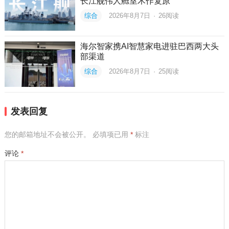
长江舰伟人舱室木作复原
综合
2026年8月7日
·
26
阅读
海尔智家携AI智慧家电进驻巴西两大头
部渠道
综合
2026年8月7日
·
25
阅读
发表回复
您的邮箱地址不会被公开。
必填项已用
*
标注
评论
*