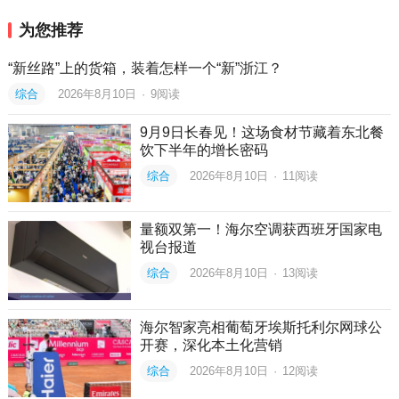
为您推荐
“新丝路”上的货箱，装着怎样一个“新”浙江？
综合
2026年8月10日
·
9
阅读
9月9日长春见！这场食材节藏着东北餐
饮下半年的增长密码
综合
2026年8月10日
·
11
阅读
量额双第一！海尔空调获西班牙国家电
视台报道
综合
2026年8月10日
·
13
阅读
海尔智家亮相葡萄牙埃斯托利尔网球公
开赛，深化本土化营销
综合
2026年8月10日
·
12
阅读