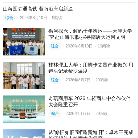
山海圆梦通高铁 浙南沿海启新途
综合
2026年8月10日
·
9
阅读
循河探仓，解码千年漕运——天津大学
“奔赴山海”团队探寻隋唐大运河文明
综合
2026年8月10日
·
16
阅读
桂林理工大学：用脚步丈量产业振兴 用
镜头记录帮扶温度
综合
2026年8月7日
·
29
阅读
奇瑞商用车 2026 年轻商年中合作伙伴
大会隆重召开
综合
2026年8月7日
·
29
阅读
从”修旧如旧”到”造新如旧”：卓木王完成