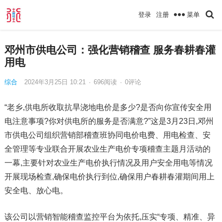
菜单
登录
注册
邓州市供电公司：强化营销稽查 服务春耕春灌
用电
综合
2024年3月25日 10:21
·
696
阅读
·
0评论
“老乡,供电所收取抗旱浇地电价是多少?是否向你宣传安全用
电注意事项?你对供电所的服务是否满意?”这是3月23日,邓州
市供电公司组织营销部稽查班协同电价电费、用电检查、安
全管理等专业联合开展农业生产电价专项稽查主题月活动的
一幕,主要针对农业生产电价执行情况及用户安全用电等情况
开展现场检查,确保电价执行到位,确保用户春耕春灌期间用上
安全电、放心电。
该公司以营销智能稽查监控平台为依托,压实“专项、精准、异