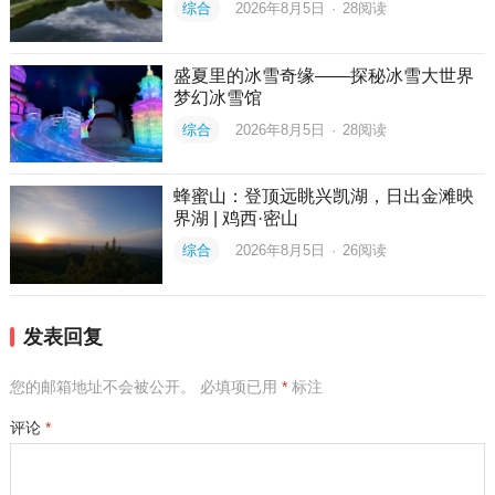
综合
2026年8月5日
·
28
阅读
盛夏里的冰雪奇缘——探秘冰雪大世界
梦幻冰雪馆
综合
2026年8月5日
·
28
阅读
蜂蜜山：登顶远眺兴凯湖，日出金滩映
界湖 | 鸡西·密山
综合
2026年8月5日
·
26
阅读
发表回复
您的邮箱地址不会被公开。
必填项已用
*
标注
评论
*