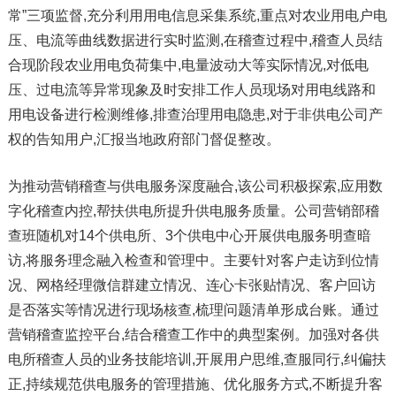
常”三项监督,充分利用用电信息采集系统,重点对农业用电户电
压、电流等曲线数据进行实时监测,在稽查过程中,稽查人员结
合现阶段农业用电负荷集中,电量波动大等实际情况,对低电
压、过电流等异常现象及时安排工作人员现场对用电线路和
用电设备进行检测维修,排查治理用电隐患,对于非供电公司产
权的告知用户,汇报当地政府部门督促整改。
为推动营销稽查与供电服务深度融合,该公司积极探索,应用数
字化稽查内控,帮扶供电所提升供电服务质量。公司营销部稽
查班随机对14个供电所、3个供电中心开展供电服务明查暗
访,将服务理念融入检查和管理中。主要针对客户走访到位情
况、网格经理微信群建立情况、连心卡张贴情况、客户回访
是否落实等情况进行现场核查,梳理问题清单形成台账。通过
营销稽查监控平台,结合稽查工作中的典型案例。加强对各供
电所稽查人员的业务技能培训,开展用户思维,查服同行,纠偏扶
正,持续规范供电服务的管理措施、优化服务方式,不断提升客