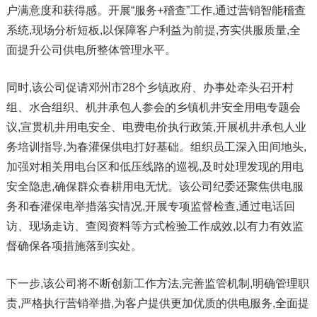
户满意度和获得感。开展“服务+稽查”工作,通过营销智能稽查
系统,现场分析短板,以保障客户利益为前提,夯实供服质量,全
面提升公司供电所整体管理水平。
同时,该公司促请邓州市28个乡镇政府、办事处牵头召开村
组、水合组织、机井承包人参会的乡镇机井安全用电专题会
议,宣贯机井用电安全、电费电价执行政策,开展机井承包人业
务培训指导,为春灌保供电打好基础。组织员工深入田间地头,
加强对相关用电台区和低压线路的巡视,及时处理发现的用电
安全隐患,确保群众春耕用电无忧。该公司纪委还聚焦供电服
务和春灌保电举措落实情况,开展专项监督检查,通过电话回
访、现场走访、查阅资料等方式检验工作成效,以有力有效监
督确保各项措施落到实处。
下一步,该公司将不断创新工作方法,完善监管机制,明确管理职
责,严格执行营销举措,为客户提供更加优质的供电服务,全面提