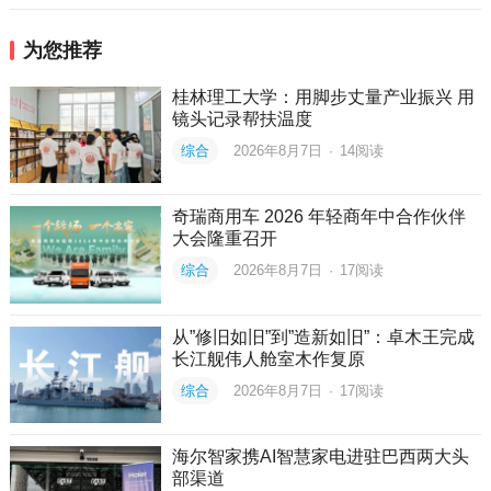
为您推荐
桂林理工大学：用脚步丈量产业振兴 用
镜头记录帮扶温度
综合
2026年8月7日
·
14
阅读
奇瑞商用车 2026 年轻商年中合作伙伴
大会隆重召开
综合
2026年8月7日
·
17
阅读
从”修旧如旧”到”造新如旧”：卓木王完成
长江舰伟人舱室木作复原
综合
2026年8月7日
·
17
阅读
海尔智家携AI智慧家电进驻巴西两大头
部渠道