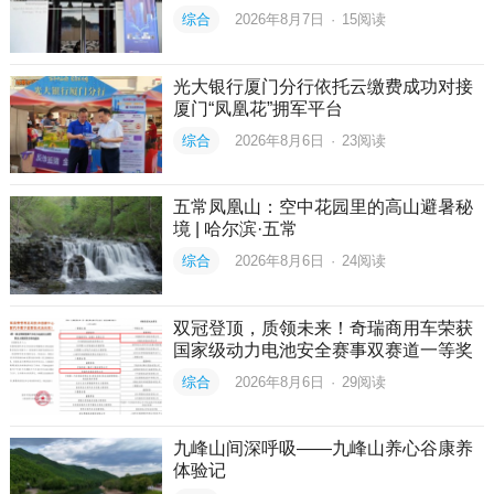
综合
2026年8月7日
·
15
阅读
光大银行厦门分行依托云缴费成功对接
厦门“凤凰花”拥军平台
综合
2026年8月6日
·
23
阅读
五常凤凰山：空中花园里的高山避暑秘
境 | 哈尔滨·五常
综合
2026年8月6日
·
24
阅读
双冠登顶，质领未来！奇瑞商用车荣获
国家级动力电池安全赛事双赛道一等奖
综合
2026年8月6日
·
29
阅读
九峰山间深呼吸——九峰山养心谷康养
体验记