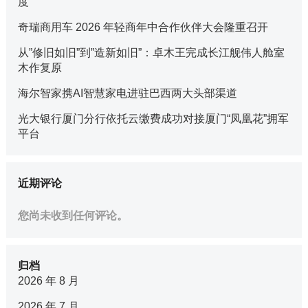
度
奇瑞商用车 2026 年轻商年中合作伙伴大会隆重召开
从”修旧如旧”到”造新如旧”：卓木王完成长江舰伟人舱室
木作复原
海尔智家携AI智慧家电进驻巴西两大头部渠道
光大银行厦门分行依托云缴费成功对接厦门“凤凰花”拥军
平台
近期评论
您尚未收到任何评论。
归档
2026 年 8 月
2026 年 7 月