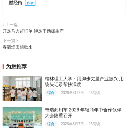
财经街
作者
上一篇
开足马力赶订单 铆足干劲抓生产
下一篇
春满烟田踏歌来
为您推荐
桂林理工大学：用脚步丈量产业振兴 用
镜头记录帮扶温度
综合
2026年8月7日
·
23
阅读
奇瑞商用车 2026 年轻商年中合作伙伴
大会隆重召开
综合
2026年8月7日
·
26
阅读