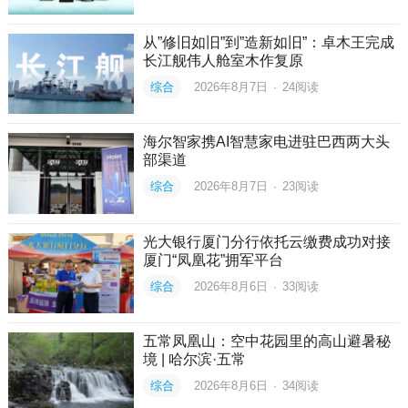
从”修旧如旧”到”造新如旧”：卓木王完成
长江舰伟人舱室木作复原
综合
2026年8月7日
·
24
阅读
海尔智家携AI智慧家电进驻巴西两大头
部渠道
综合
2026年8月7日
·
23
阅读
光大银行厦门分行依托云缴费成功对接
厦门“凤凰花”拥军平台
综合
2026年8月6日
·
33
阅读
五常凤凰山：空中花园里的高山避暑秘
境 | 哈尔滨·五常
综合
2026年8月6日
·
34
阅读