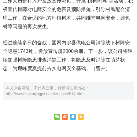
工作人员进村入户发放宣传彩页，开展“植树向导”等活动，积
极宣传树障对电网安全的危害及预防措施，引导村民配合清
理工作，在合适的地方种植树木，共同维护电网安全，避免
树障问题的再次发生。
经过连续多日的奋战，国网内乡县供电公司消除线下树障安
全隐患1743处，发放宣传册2000余册。下一步，该公司将继
续加强树障隐患排查消缺工作，将隐患及时消除在萌芽状
态，为迎峰度夏提前夯实电网安全基础。（曹卉）
本文来自网络，不代表立场，转载请注明出处：
http://www.zgcaijingjie.com/zonghe/514.html