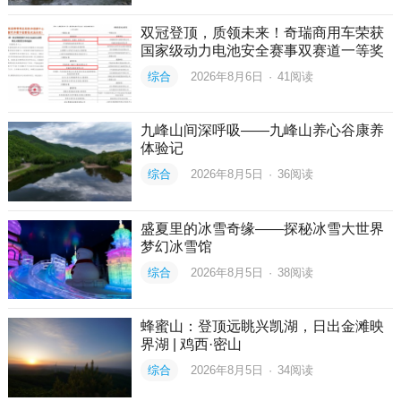
双冠登顶，质领未来！奇瑞商用车荣获
国家级动力电池安全赛事双赛道一等奖
综合
2026年8月6日
·
41
阅读
九峰山间深呼吸——九峰山养心谷康养
体验记
综合
2026年8月5日
·
36
阅读
盛夏里的冰雪奇缘——探秘冰雪大世界
梦幻冰雪馆
综合
2026年8月5日
·
38
阅读
蜂蜜山：登顶远眺兴凯湖，日出金滩映
界湖 | 鸡西·密山
综合
2026年8月5日
·
34
阅读