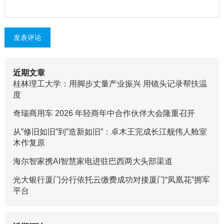
近期文章
桂林理工大学：用脚步丈量产业振兴 用镜头记录帮扶温
度
奇瑞商用车 2026 年轻商年中合作伙伴大会隆重召开
从”修旧如旧”到”造新如旧”：卓木王完成长江舰伟人舱室
木作复原
海尔智家携AI智慧家电进驻巴西两大头部渠道
光大银行厦门分行依托云缴费成功对接厦门“凤凰花”拥军
平台