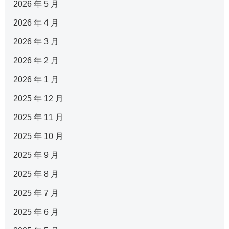
2026 年 5 月
2026 年 4 月
2026 年 3 月
2026 年 2 月
2026 年 1 月
2025 年 12 月
2025 年 11 月
2025 年 10 月
2025 年 9 月
2025 年 8 月
2025 年 7 月
2025 年 6 月