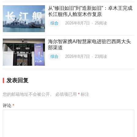
从”修旧如旧”到”造新如旧”：卓木王完成
长江舰伟人舱室木作复原
综合
2026年8月7日
·
25
阅读
海尔智家携AI智慧家电进驻巴西两大头
部渠道
综合
2026年8月7日
·
23
阅读
发表回复
您的邮箱地址不会被公开。
必填项已用
*
标注
评论
*