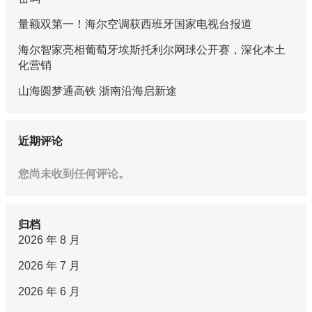
量额双第一！海尔空调获西班牙国家电视台报道
海尔智家亮相葡萄牙埃斯托利尔网球公开赛，深化本土
化营销
山海圆梦通高铁 浙南沿海启新途
近期评论
您尚未收到任何评论。
归档
2026 年 8 月
2026 年 7 月
2026 年 6 月