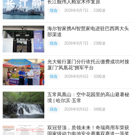
长江舰伟人舱室木作复原
综合
2026年8月7日
·
23
阅读
海尔智家携AI智慧家电进驻巴西两大头
部渠道
综合
2026年8月7日
·
23
阅读
光大银行厦门分行依托云缴费成功对接
厦门“凤凰花”拥军平台
综合
2026年8月6日
·
33
阅读
五常凤凰山：空中花园里的高山避暑秘
境 | 哈尔滨·五常
综合
2026年8月6日
·
34
阅读
双冠登顶，质领未来！奇瑞商用车荣获
国家级动力电池安全赛事双赛道一等奖