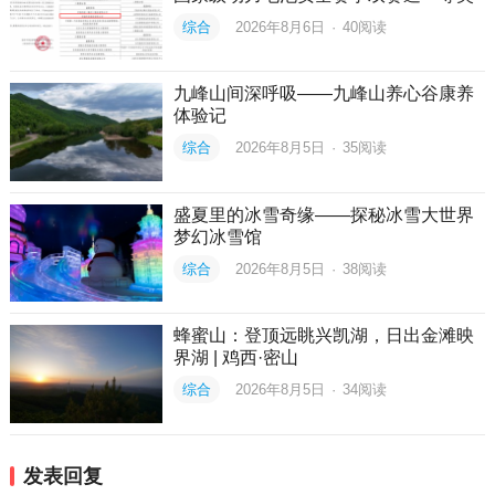
综合
2026年8月6日
·
40
阅读
九峰山间深呼吸——九峰山养心谷康养
体验记
综合
2026年8月5日
·
35
阅读
盛夏里的冰雪奇缘——探秘冰雪大世界
梦幻冰雪馆
综合
2026年8月5日
·
38
阅读
蜂蜜山：登顶远眺兴凯湖，日出金滩映
界湖 | 鸡西·密山
综合
2026年8月5日
·
34
阅读
发表回复