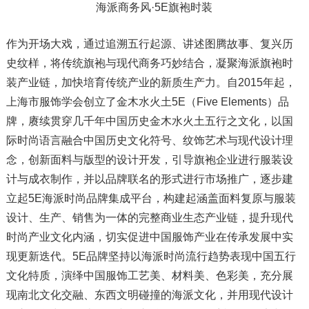
海派商务风·5E旗袍时装
作为开场大戏，通过追溯五行起源、讲述图腾故事、复兴历
史纹样，将传统旗袍与现代商务巧妙结合，凝聚海派旗袍时
装产业链，加快培育传统产业的新质生产力。自2015年起，
上海市服饰学会创立了金木水火土5E（Five Elements）品
牌，赓续贯穿几千年中国历史金木水火土五行之文化，以国
际时尚语言融合中国历史文化符号、纹饰艺术与现代设计理
念，创新面料与版型的设计开发，引导旗袍企业进行服装设
计与成衣制作，并以品牌联名的形式进行市场推广，逐步建
立起5E海派时尚品牌集成平台，构建起涵盖面料复原与服装
设计、生产、销售为一体的完整商业生态产业链，提升现代
时尚产业文化内涵，切实促进中国服饰产业在传承发展中实
现更新迭代。5E品牌坚持以海派时尚流行趋势表现中国五行
文化特质，演绎中国服饰工艺美、材料美、色彩美，充分展
现南北文化交融、东西文明碰撞的海派文化，并用现代设计