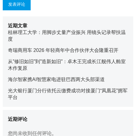
近期文章
桂林理工大学：用脚步丈量产业振兴 用镜头记录帮扶温
度
奇瑞商用车 2026 年轻商年中合作伙伴大会隆重召开
从”修旧如旧”到”造新如旧”：卓木王完成长江舰伟人舱室
木作复原
海尔智家携AI智慧家电进驻巴西两大头部渠道
光大银行厦门分行依托云缴费成功对接厦门“凤凰花”拥军
平台
近期评论
您尚未收到任何评论。