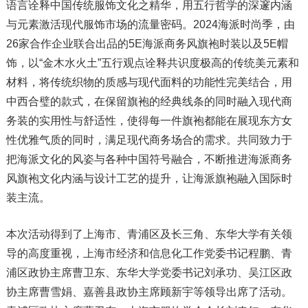
语言诠释中国传统服饰文化之精华，用五行哲学的深邃内涵
与元素激活现代服饰市场的流量密码。2024海派时尚季，由
26家合作企业联合出品的5E海派商务风旗袍时装以及5E帽
饰，以“金木水火土”五行观点诠释共识度极高的传统美元素和
材料，将传统织物的质感与现代面料的功能性完美结合，用
中西合璧的款式，在保留旗袍的经典线条的同时融入现代商
务装的实用性与舒适性，使得每一件旗袍都能在展现东方女
性优雅气质的同时，满足现代商务场合的需求。共同致力于
把海派文化的风姿与各种中国符号融合，不断推进海派商务
风旗袍文化内涵与设计工艺的提升，让海派旗袍融入国际时
装主流。
本次活动得到了上海市、青浦区及长三角、东华大学有关领
导的高度重视，上海市经济和信息化工作党委书记程鹏、青
浦区政协主席曹卫东、东华大学党委书记刘承功、吴江区政
协主席曹雪娟、嘉善县政协主席顾新宇等领导出席了活动。