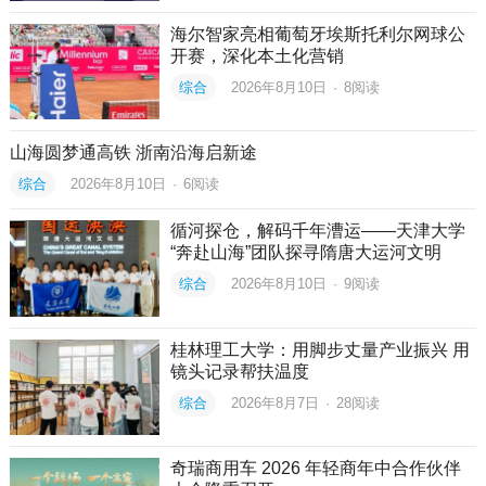
海尔智家亮相葡萄牙埃斯托利尔网球公
开赛，深化本土化营销
综合
2026年8月10日
·
8
阅读
山海圆梦通高铁 浙南沿海启新途
综合
2026年8月10日
·
6
阅读
循河探仓，解码千年漕运——天津大学
“奔赴山海”团队探寻隋唐大运河文明
综合
2026年8月10日
·
9
阅读
桂林理工大学：用脚步丈量产业振兴 用
镜头记录帮扶温度
综合
2026年8月7日
·
28
阅读
奇瑞商用车 2026 年轻商年中合作伙伴