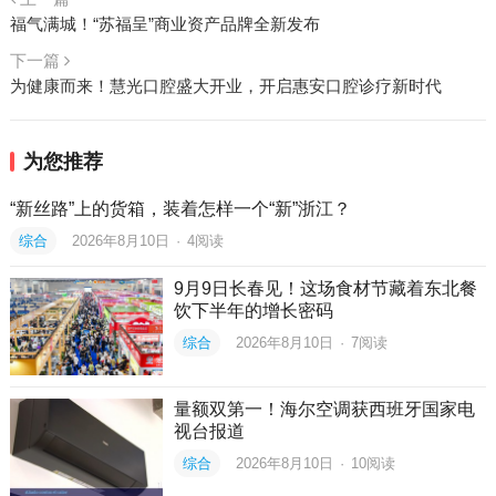
福气满城！“苏福呈”商业资产品牌全新发布
下一篇
为健康而来！慧光口腔盛大开业，开启惠安口腔诊疗新时代
为您推荐
“新丝路”上的货箱，装着怎样一个“新”浙江？
综合
2026年8月10日
·
4
阅读
9月9日长春见！这场食材节藏着东北餐
饮下半年的增长密码
综合
2026年8月10日
·
7
阅读
量额双第一！海尔空调获西班牙国家电
视台报道
综合
2026年8月10日
·
10
阅读