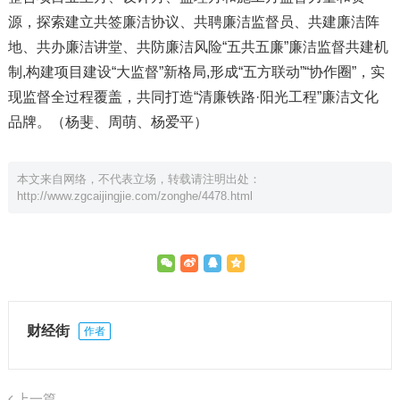
源，探索建立共签廉洁协议、共聘廉洁监督员、共建廉洁阵
地、共办廉洁讲堂、共防廉洁风险“五共五廉”廉洁监督共建机
制,构建项目建设“大监督”新格局,形成“五方联动”“协作圈”，实
现监督全过程覆盖，共同打造“清廉铁路·阳光工程”廉洁文化
品牌。（杨斐、周萌、杨爱平）
本文来自网络，不代表立场，转载请注明出处：
http://www.zgcaijingjie.com/zonghe/4478.html
财经街
作者
上一篇