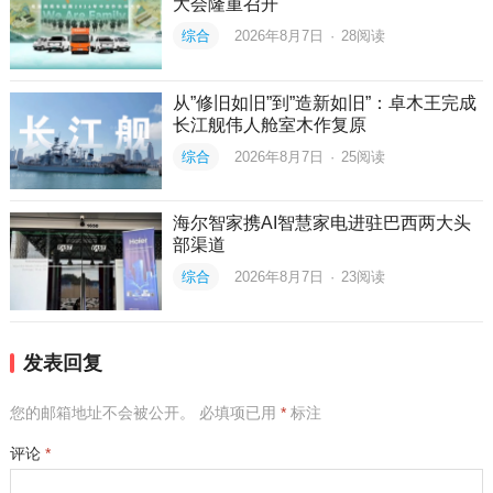
大会隆重召开
综合
2026年8月7日
·
28
阅读
从”修旧如旧”到”造新如旧”：卓木王完成
长江舰伟人舱室木作复原
综合
2026年8月7日
·
25
阅读
海尔智家携AI智慧家电进驻巴西两大头
部渠道
综合
2026年8月7日
·
23
阅读
发表回复
您的邮箱地址不会被公开。
必填项已用
*
标注
评论
*