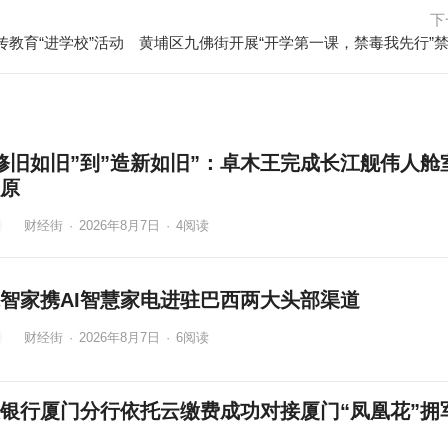
下
教育“进学校”活动
修旧如旧”到”造新如旧”：卓木王完成长江舰伟人舱
原
财经街
·
2026年8月7日
·
4
阅读
智家携AI智慧家电进驻巴西两大头部渠道
财经街
·
2026年8月7日
·
6
阅读
银行厦门分行依托云缴费成功对接厦门“凤凰花”拥