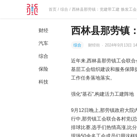
首页
/
综合
/ 西林县那劳镇：党建带工建 焕发工
西林县那劳镇：
财经
汽车
综合
财经街
·
2024年9月13日 14
综合
近年来,西林县那劳镇工会联合
保险
基层工会组织建设和服务保障提
工作任务落地落实。
科技
强化“基石”,构建活力工建阵地
9月12日晚上,那劳镇政府大
行中,那劳镇工会联合各村党(总
排球比赛,选手们热情高涨,比
现场50余名工会成员们用这