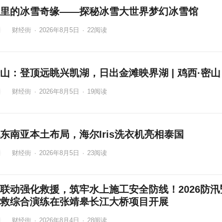
里的冰雪奇缘——探秘冰雪大世界梦幻冰雪馆
财经街
·
2026年8月5日
·
22
阅读
山：登顶远眺兴凯湖，日出金滩映界湖 | 鸡西·密山
财经街
·
2026年8月5日
·
19
阅读
东南亚本土布局，海尔Iris洗衣机亮相泰国
财经街
·
2026年8月5日
·
23
阅读
联动强化救援，筑牢水上施工安全防线！2026防汛
救综合演练在张靖皋长江大桥项目开展
财经街
·
2026年8月4日
·
28
阅读