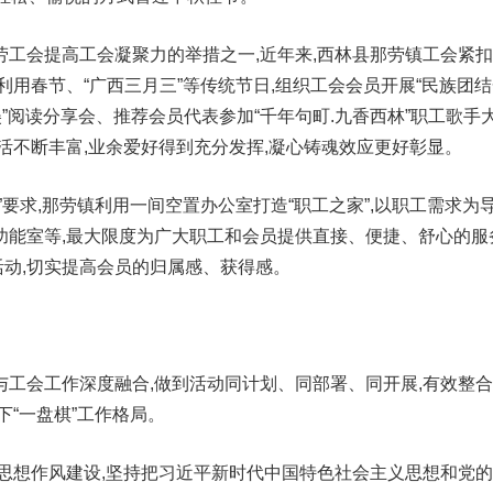
劳工会提高工会凝聚力的举措之一,近年来,西林县那劳镇工会紧
利用春节、“广西三月三”等传统节日,组织工会会员开展“民族团
美”阅读分享会、推荐会员代表参加“千年句町.九香西林”职工歌手
活不断丰富,业余爱好得到充分发挥,凝心铸魂效应更好彰显。
要求,那劳镇利用一间空置办公室打造“职工之家”,以职工需求为导
功能室等,最大限度为广大职工和会员提供直接、便捷、舒心的服
”活动,切实提高会员的归属感、获得感。
与工会工作深度融合,做到活动同计划、同部署、同开展,有效整
下“一盘棋”工作格局。
的思想作风建设,坚持把习近平新时代中国特色社会主义思想和党