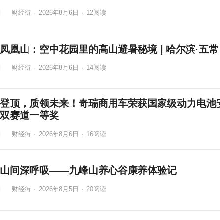
财经街
·
2026年8月6日
·
12
阅读
凤凰山：空中花园里的高山避暑秘境 | 哈尔滨·五常
财经街
·
2026年8月6日
·
14
阅读
登顶，质领未来！奇瑞商用车荣获国家级动力电池
双赛道一等奖
财经街
·
2026年8月6日
·
16
阅读
山间深呼吸——九峰山养心谷康养体验记
财经街
·
2026年8月5日
·
20
阅读