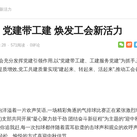
会新活力
党建带工建 焕发工会新活力
:28
·
571
阅读
·
0评论
会充分发挥党建引领作用,以“党建带工建、工建服务党建”为抓手
质增效,党工共建质量实现“建起来、转起来、活起来”,推动工会
院内洋溢着一片欢声笑语,一场精彩角逐的气排球比赛正在紧张激烈
)支部共同开展“凝心聚力鼓干劲 团结奋斗新征程”为主题的“迎中
分你追我赶,每一次扣球都伴随着震耳欲聋的击球声和观众的欢呼
样轻松、愉悦的方式喜迎中秋佳节。