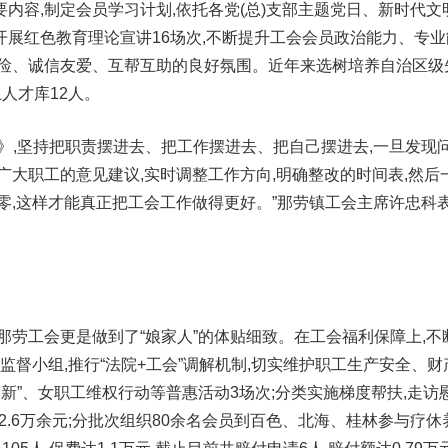
内容,制定会员学习计划,依托各党(总)支部主题党日、新时代文
展红色教育理论宣讲16场次,不断提升工会会员政治能力、专业
勤俭、诚信友爱、互帮互助的良好氛围。近年来选树培养自治区级
土人才库12人。
》,坚持把职责摆进去、把工作摆进去、把自己摆进去,一旦发现问
广大职工的意见建议,实时调整工作方向,明确整改的时间表,然后
零,这样才能真正把工会工作做得更好。”那劳镇工会主席许忠科
那劳工会更是做到了“娘家人”的体贴细致。在工会福利保障上,不
监督小组,推行“法院+工会”调解机制,切实维护职工生产安全、财
换新”、女职工维权行动等普惠活动3场次;分类实施梯度帮扶,走访
2.6万余元;分批次组织80余名会员到百色、北海、桂林参与疗休