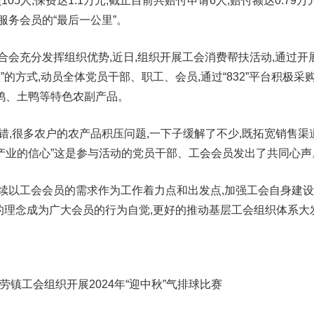
05人,保费达1.1万元,截止目前共赔付申请6人,赔付额达0.79万
服务会员的“最后一公里”。
合会充分发挥组织优势,近日,组织开展工会消费帮扶活动,通过开
”的方式,动员全体党员干部、职工、会员,通过“832”平台积极采
鸡、土鸭等特色农副产品。
错,很多农户的农产品积压问题,一下子缓解了不少,既拓宽销售渠道
产业的信心”这是参与活动的党员干部、工会会员发出了共同心声
续以工会会员的需求作为工作着力点和出发点,加强工会自身建设
”的理念成为广大会员的行为自觉,更好的推动基层工会组织体系大
劳镇工会组织开展2024年“迎中秋”气排球比赛