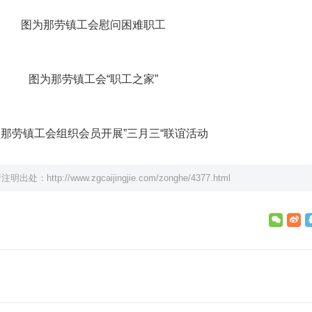
图为那劳镇工会慰问困难职工
图为那劳镇工会“职工之家”
那劳镇工会组织会员开展”三月三“联谊活动
请注明出处：
http://www.zgcaijingjie.com/zonghe/4377.html