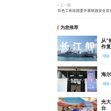
上一篇
百色工务段团委开展铁路安全宣传
为您推荐
从”
作复
综合
海尔
综合
光大
台