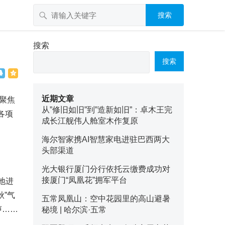
搜索
搜索
搜索
近期文章
,聚焦
从”修旧如旧”到”造新如旧”：卓木王完
各项
成长江舰伟人舱室木作复原
海尔智家携AI智慧家电进驻巴西两大
头部渠道
光大银行厦门分行依托云缴费成功对
接厦门“凤凰花”拥军平台
地进
秋”气
五常凤凰山：空中花园里的高山避暑
声……
秘境 | 哈尔滨·五常