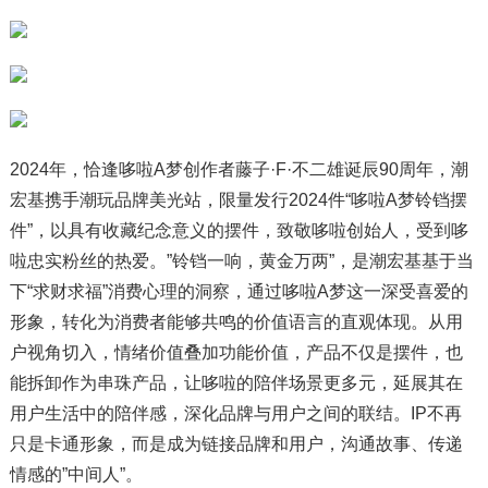
2024年，恰逢哆啦A梦创作者藤子·F·不二雄诞辰90周年，潮
宏基携手潮玩品牌美光站，限量发行2024件“哆啦A梦铃铛摆
件”，以具有收藏纪念意义的摆件，致敬哆啦创始人，受到哆
啦忠实粉丝的热爱。”铃铛一响，黄金万两”，是潮宏基基于当
下“求财求福”消费心理的洞察，通过哆啦A梦这一深受喜爱的
形象，转化为消费者能够共鸣的价值语言的直观体现。从用
户视角切入，情绪价值叠加功能价值，产品不仅是摆件，也
能拆卸作为串珠产品，让哆啦的陪伴场景更多元，延展其在
用户生活中的陪伴感，深化品牌与用户之间的联结。IP不再
只是卡通形象，而是成为链接品牌和用户，沟通故事、传递
情感的”中间人”。