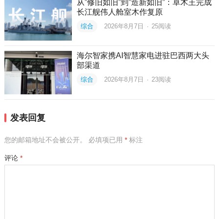
从”修旧如旧”到”造新如旧”：卓木王完成
长江舰伟人舱室木作复原
综合
2026年8月7日
·
25
阅读
海尔智家携AI智慧家电进驻巴西两大头
部渠道
综合
2026年8月7日
·
23
阅读
发表回复
您的邮箱地址不会被公开。
必填项已用
*
标注
评论
*