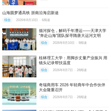
山海圆梦通高铁 浙南沿海启新途
综合
2026年8月10日
·
6
阅读
循河探仓，解码千年漕运——天津大学
“奔赴山海”团队探寻隋唐大运河文明
综合
2026年8月10日
·
9
阅读
桂林理工大学：用脚步丈量产业振兴 用
镜头记录帮扶温度
综合
2026年8月7日
·
28
阅读
奇瑞商用车 2026 年轻商年中合作伙伴
大会隆重召开
综合
2026年8月7日
·
28
阅读