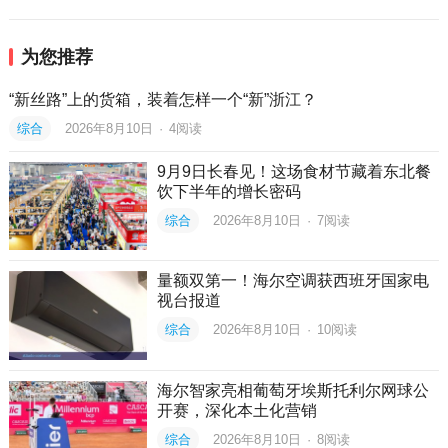
为您推荐
“新丝路”上的货箱，装着怎样一个“新”浙江？
综合
2026年8月10日
·
4
阅读
9月9日长春见！这场食材节藏着东北餐
饮下半年的增长密码
综合
2026年8月10日
·
7
阅读
量额双第一！海尔空调获西班牙国家电
视台报道
综合
2026年8月10日
·
10
阅读
海尔智家亮相葡萄牙埃斯托利尔网球公
开赛，深化本土化营销
综合
2026年8月10日
·
8
阅读