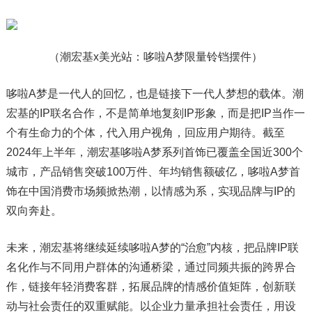
（潮宏基x美光站：哆啦A梦限量铃铛摆件）
哆啦A梦是一代人的回忆，也是链接下一代人梦想的载体。潮
宏基的IP联名合作，不是简单地复刻IP形象，而是把IP当作一
个有生命力的个体，代入用户视角，回应用户期待。截至
2024年上半年，潮宏基哆啦A梦系列首饰已覆盖全国近300个
城市，产品销售突破100万件、年均销售额破亿，哆啦A梦首
饰在中国消费市场频掀热潮，以情感为系，实现品牌与IP的
双向奔赴。
未来，潮宏基将继续延续哆啦A梦的“治愈”内核，把品牌IP联
名化作与不同用户群体的沟通桥梁，通过同频共振的跨界合
作，链接年轻消费客群，拓展品牌的情感价值矩阵，创新联
动与社会责任的双重赋能。以企业力量承担社会责任，用设