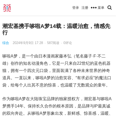
菜单
登录
注册
潮宏基携手哆啦A梦14载：温暖治愈，情感先
行
综合
2024年9月9日 17:28
·
587
阅读
·
0评论
哆啦A梦，是一个由日本漫画家藤本弘（笔名藤子·F·不二
雄）创作的知名动漫角色，它是一只来自22世纪的蓝色机器
猫，拥有一个四次元口袋，里面装满了各种未来世界的神奇
道具。一直以来，哆啦A梦的治愈笑容、“有求必应”的魔法口
袋，给每个人出其不意的惊喜，也温暖了无数观众的童年。
作为哆啦A梦在大陆珠宝品牌的独家授权方，潮宏基与哆啦A
梦携手14年。保持长久合作的根本原因，是品牌与IP最真诚
的双向奔赴。从哆啦A梦形象出发，新鲜感、惊喜感，温暖、