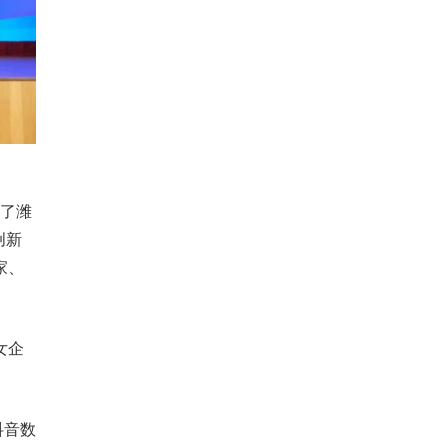
布了潍
创新
家、
女企
抖音数