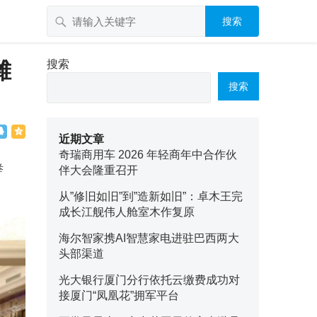
搜索
潍
搜索
搜索
近期文章
奇瑞商用车 2026 年轻商年中合作伙
举
伴大会隆重召开
从”修旧如旧”到”造新如旧”：卓木王完
成长江舰伟人舱室木作复原
海尔智家携AI智慧家电进驻巴西两大
头部渠道
光大银行厦门分行依托云缴费成功对
接厦门“凤凰花”拥军平台