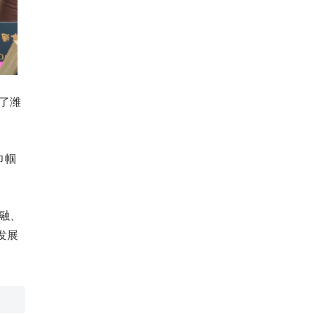
现了潍
巾帼
金融、
发展