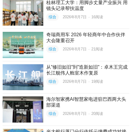
桂林理工大学：用脚步丈量产业振兴 用
镜头记录帮扶温度
综合
2026年8月7日
·
16
阅读
奇瑞商用车 2026 年轻商年中合作伙伴
大会隆重召开
综合
2026年8月7日
·
21
阅读
从”修旧如旧”到”造新如旧”：卓木王完成
长江舰伟人舱室木作复原
综合
2026年8月7日
·
19
阅读
海尔智家携AI智慧家电进驻巴西两大头
部渠道
综合
2026年8月7日
·
20
阅读
光大银行厦门分行依托云缴费成功对接