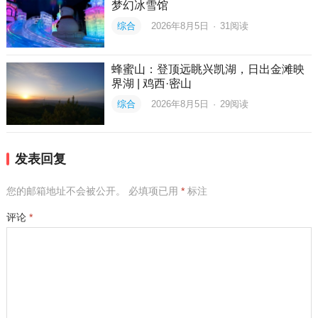
梦幻冰雪馆
综合
2026年8月5日
·
31
阅读
蜂蜜山：登顶远眺兴凯湖，日出金滩映
界湖 | 鸡西·密山
综合
2026年8月5日
·
29
阅读
发表回复
您的邮箱地址不会被公开。
必填项已用
*
标注
评论
*