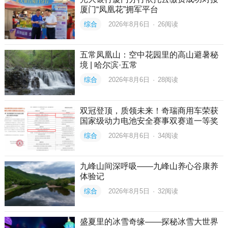
厦门“凤凰花”拥军平台
综合
2026年8月6日
·
26
阅读
五常凤凰山：空中花园里的高山避暑秘
境 | 哈尔滨·五常
综合
2026年8月6日
·
28
阅读
双冠登顶，质领未来！奇瑞商用车荣获
国家级动力电池安全赛事双赛道一等奖
综合
2026年8月6日
·
34
阅读
九峰山间深呼吸——九峰山养心谷康养
体验记
综合
2026年8月5日
·
32
阅读
盛夏里的冰雪奇缘——探秘冰雪大世界