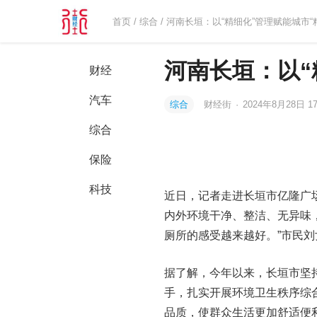
首页
/
综合
/ 河南长垣：以“精细化”管理赋能城市“
河南长垣：以“
财经
汽车
综合
财经街
·
2024年8月28日 17
综合
保险
科技
近日，记者走进长垣市亿隆广
内外环境干净、整洁、无异味
厕所的感受越来越好。”市民
据了解，今年以来，长垣市坚持
手，扎实开展环境卫生秩序综
品质，使群众生活更加舒适便