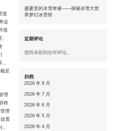
盛夏里的冰雪奇缘——探秘冰雪大世
照道
界梦幻冰雪馆
率达
环境
零。
近期评论
整
您尚未收到任何评论。
力
系，
。截至
归档
2026 年 8 月
2026 年 7 月
管理
容秩
2026 年 6 月
市管理
2026 年 5 月
理设置
2026 年 4 月
利，