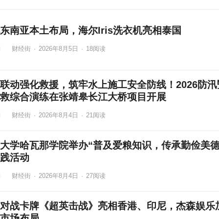
东南亚本土布局，海尔Iris洗衣机亮相泰国
财经街
·
2026年8月5日
·
18
阅读
联动强化救援，筑牢水上施工安全防线！2026防汛
救综合演练在张靖皋长江大桥项目开展
财经街
·
2026年8月4日
·
21
阅读
大学哈瓦那学院举办“普及爱粮知识，传承勤俭美德
践活动
财经街
·
2026年8月4日
·
27
阅读
对战卡牌《超英击战》亮相香港、印尼，杰森娱乐
市场布局