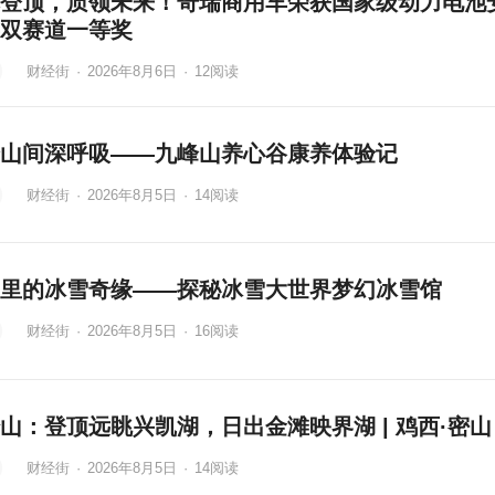
登顶，质领未来！奇瑞商用车荣获国家级动力电池
双赛道一等奖
财经街
·
2026年8月6日
·
12
阅读
山间深呼吸——九峰山养心谷康养体验记
财经街
·
2026年8月5日
·
14
阅读
里的冰雪奇缘——探秘冰雪大世界梦幻冰雪馆
财经街
·
2026年8月5日
·
16
阅读
山：登顶远眺兴凯湖，日出金滩映界湖 | 鸡西·密山
财经街
·
2026年8月5日
·
14
阅读