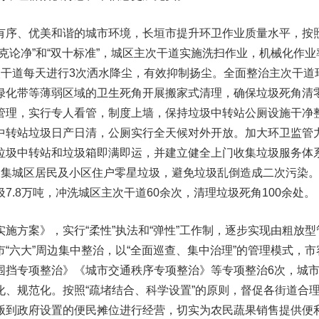
有序、优美和谐的城市环境，长垣市提升环卫作业质量水平，按
克论净”和“双十标准”，城区主次干道实施洗扫作业，机械化作业
次干道每天进行3次洒水降尘，有效抑制扬尘。全面整治主次干道
绿化带等薄弱区域的卫生死角开展搬家式清理，确保垃圾死角清
管理，实行专人看管，制度上墙，保持垃圾中转站公厕设施干净
中转站垃圾日产日清，公厕实行全天候对外开放。加大环卫监管
垃圾中转站和垃圾箱即满即运，并建立健全上门收集垃圾服务体
收集城区居民及小区住户零星垃圾，避免垃圾乱倒造成二次污染
7.8万吨，冲洗城区主次干道60余次，清理垃圾死角100余处。
施方案》，实行“柔性”执法和“弹性”工作制，逐步实现由粗放型
“六大”周边集中整治，以“全面巡查、集中治理”的管理模式，市
围挡专项整治》《城市交通秩序专项整治》等专项整治6次，城
化、规范化。按照“疏堵结合、科学设置”的原则，督促各街道合
贩到政府设置的便民摊位进行经营，切实为农民蔬果销售提供便