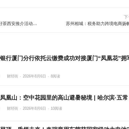
下
楚韵遇长安·尽“陕”尽美——楚天好茶西安推介活动圆满举行
苏州相城：税务助力跨境电商扬
银行厦门分行依托云缴费成功对接厦门“凤凰花”拥
财经街
·
2026年8月6日
·
8
阅读
凤凰山：空中花园里的高山避暑秘境 | 哈尔滨·五常
财经街
·
2026年8月6日
·
10
阅读