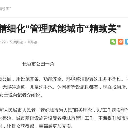
精致美”
精细化”管理赋能城市“精致美”
:29
·
518
阅读
·
0评论
长垣市公园一角
场公厕，用设施齐备、功能齐全、环境整洁形容这里并不为过。“
，无障碍通道、儿童洗手池、休闲椅等设施也都有，现在找厕所
刘女士说向记者介绍说。
“人民城市人民管，管好城市为人民”服务理念，以“工作落实年”
合整治、城市基础设施建设等各项城市管理工作，不断提升城市
利，让群众获得感、幸福感更加充实。