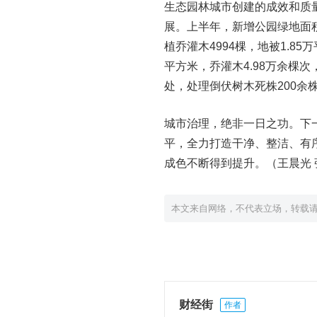
生态园林城市创建的成效和质
展。上半年，新增公园绿地面积
植乔灌木4994棵，地被1.8
平方米，乔灌木4.98万余棵
处，处理倒伏树木死株200余株
城市治理，绝非一日之功。下
平，全力打造干净、整洁、有
成色不断得到提升。（王晨光 
本文来自网络，不代表立场，转载
财经街
作者