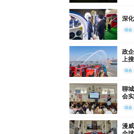
深化
综合
政企
上搜
综合
聊城
会实
综合
漫威
全球