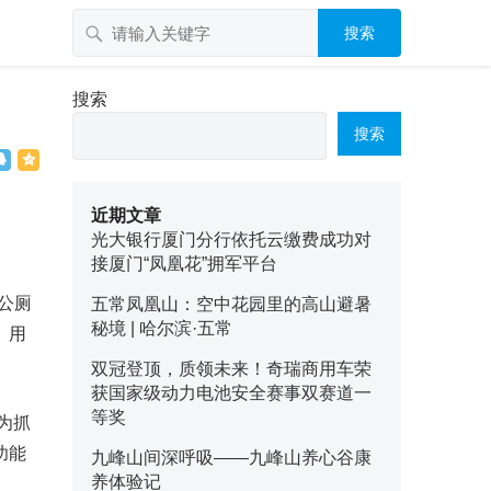
搜索
搜索
搜索
近期文章
光大银行厦门分行依托云缴费成功对
接厦门“凤凰花”拥军平台
公厕
五常凤凰山：空中花园里的高山避暑
秘境 | 哈尔滨·五常
、用
双冠登顶，质领未来！奇瑞商用车荣
获国家级动力电池安全赛事双赛道一
等奖
为抓
功能
九峰山间深呼吸——九峰山养心谷康
养体验记