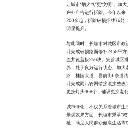
让城市“烟火气”更“文明”。
户外广告进行拆除。今年以来
200余起，拆除破损招牌76
明显提升。
与此同时，长垣市对城区市政
计完成破损路面修补2458平方
盖井篦盖板256块。完善城区
养，处于良好运行状态。加大
路、桂陵大道、县前街6条道路污
计完成雨污管网错接混接整改12
更换灯头468个，铺设更换老
城市绿化，不仅关系着城市生
景观效果方面，长垣市秉承“
祉、满足人民群众健康生活需