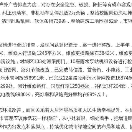
加大户外广告排查力度，对存在安全隐患、破损、陈旧等有碍市容观
，纠正机动车、非机动车乱停乱放2万余辆，整治校园周边流动
处，清理乱贴乱画、软体条幅739条，整治建筑工地围挡52处，市
设施进行全面排查，发现问题登记造册，逐一进行整改。上半年
米、维修人行道砖1245平方米、维修更换路缘石3842米，维修
排涝设施，对城区133处河渠闸门、10座雨水泵站机组设备进行
老旧管网、路灯节能改造，已完成笃信路、首善街、小康路、工
水管网改造6991米，已完成12条路段雨污水管网改造16874
99处。累计维修路灯、国旗灯箱1250盏次，补配灯杆204套，
化电缆线9980米，亮灯率和设施完好率均在99%以上。
态环境改善，而且关系着人居环境品质和人民生活幸福提升。在
城市管理应该像绣花一样精细”，从小处着眼、细处着手，把增进
求作为出发点和落脚点，持续优化城市绿地空间的布局和建设、