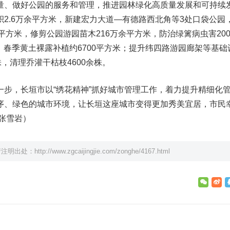
量、做好公园的服务和管理，推进园林绿化高质量发展和可持续
2.6万余平方米，新建宏力大道—有德路西北角等3处口袋公园
5万平方米，修剪公园游园苗木216万余平方米，防治绿篱病虫害20
次，春季黄土裸露补植约6700平方米；提升纬四路游园廊架等基础
，清理乔灌干枯枝4600余株。
一步，长垣市以“绣花精神”抓好城市管理工作，着力提升精细化
序、绿色的城市环境，让长垣这座城市变得更加秀美宜居，市民
张雪岩）
请注明出处：
http://www.zgcaijingjie.com/zonghe/4167.html