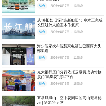
综合
2026年8月7日
·
13
阅读
从”修旧如旧”到”造新如旧”：卓木王完成
长江舰伟人舱室木作复原
综合
2026年8月7日
·
13
阅读
海尔智家携AI智慧家电进驻巴西两大头
部渠道
综合
2026年8月7日
·
11
阅读
光大银行厦门分行依托云缴费成功对接
厦门“凤凰花”拥军平台
综合
2026年8月6日
·
18
阅读
五常凤凰山：空中花园里的高山避暑秘
境 | 哈尔滨·五常