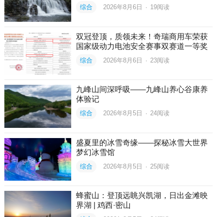
综合
2026年8月6日
·
19
阅读
双冠登顶，质领未来！奇瑞商用车荣获
国家级动力电池安全赛事双赛道一等奖
综合
2026年8月6日
·
23
阅读
九峰山间深呼吸——九峰山养心谷康养
体验记
综合
2026年8月5日
·
24
阅读
盛夏里的冰雪奇缘——探秘冰雪大世界
梦幻冰雪馆
综合
2026年8月5日
·
25
阅读
蜂蜜山：登顶远眺兴凯湖，日出金滩映
界湖 | 鸡西·密山