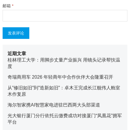
邮箱
*
近期文章
桂林理工大学：用脚步丈量产业振兴 用镜头记录帮扶温
度
奇瑞商用车 2026 年轻商年中合作伙伴大会隆重召开
从”修旧如旧”到”造新如旧”：卓木王完成长江舰伟人舱室
木作复原
海尔智家携AI智慧家电进驻巴西两大头部渠道
光大银行厦门分行依托云缴费成功对接厦门“凤凰花”拥军
平台