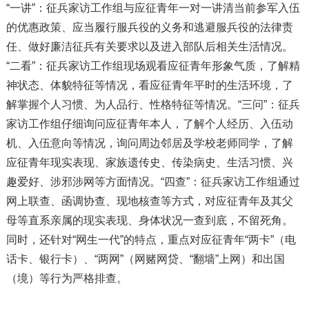
“一讲”：征兵家访工作组与应征青年一对一讲清当前参军入伍
的优惠政策、应当履行服兵役的义务和逃避服兵役的法律责
任、做好廉洁征兵有关要求以及进入部队后相关生活情况。
“二看”：征兵家访工作组现场观看应征青年形象气质，了解精
神状态、体貌特征等情况，看应征青年平时的生活环境，了
解掌握个人习惯、为人品行、性格特征等情况。“三问”：征兵
家访工作组仔细询问应征青年本人，了解个人经历、入伍动
机、入伍意向等情况，询问周边邻居及学校老师同学，了解
应征青年现实表现、家族遗传史、传染病史、生活习惯、兴
趣爱好、涉邪涉网等方面情况。“四查”：征兵家访工作组通过
网上联查、函调协查、现地核查等方式，对应征青年及其父
母等直系亲属的现实表现、身体状况一查到底，不留死角。
同时，还针对“网生一代”的特点，重点对应征青年“两卡”（电
话卡、银行卡）、“两网”（网赌网贷、“翻墙”上网）和出国
（境）等行为严格排查。