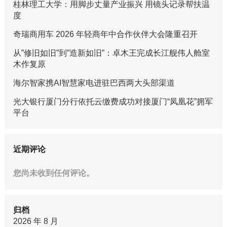
桂林理工大学：用脚步丈量产业振兴 用镜头记录帮扶温
度
奇瑞商用车 2026 年轻商年中合作伙伴大会隆重召开
从”修旧如旧”到”造新如旧”：卓木王完成长江舰伟人舱室
木作复原
海尔智家携AI智慧家电进驻巴西两大头部渠道
光大银行厦门分行依托云缴费成功对接厦门“凤凰花”拥军
平台
近期评论
您尚未收到任何评论。
归档
2026 年 8 月