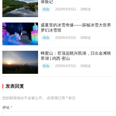
体验记
综合
2026年8月5日
·
28
阅读
盛夏里的冰雪奇缘——探秘冰雪大世界
梦幻冰雪馆
综合
2026年8月5日
·
28
阅读
蜂蜜山：登顶远眺兴凯湖，日出金滩映
界湖 | 鸡西·密山
综合
2026年8月5日
·
26
阅读
发表回复
您的邮箱地址不会被公开。
必填项已用
*
标注
评论
*