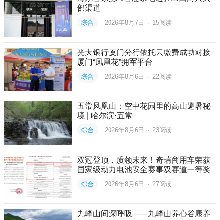
部渠道
综合
2026年8月7日
·
15
阅读
光大银行厦门分行依托云缴费成功对接
厦门“凤凰花”拥军平台
综合
2026年8月6日
·
22
阅读
五常凤凰山：空中花园里的高山避暑秘
境 | 哈尔滨·五常
综合
2026年8月6日
·
23
阅读
双冠登顶，质领未来！奇瑞商用车荣获
国家级动力电池安全赛事双赛道一等奖
综合
2026年8月6日
·
27
阅读
九峰山间深呼吸——九峰山养心谷康养