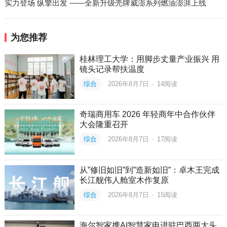
实力登场 纵擎出发 ——全新升级壳牌威澎系列燃油澎湃上线
为您推荐
桂林理工大学：用脚步丈量产业振兴 用
镜头记录帮扶温度
综合
2026年8月7日
·
14
阅读
奇瑞商用车 2026 年轻商年中合作伙伴
大会隆重召开
综合
2026年8月7日
·
17
阅读
从”修旧如旧”到”造新如旧”：卓木王完成
长江舰伟人舱室木作复原
综合
2026年8月7日
·
15
阅读
海尔智家携AI智慧家电进驻巴西两大头