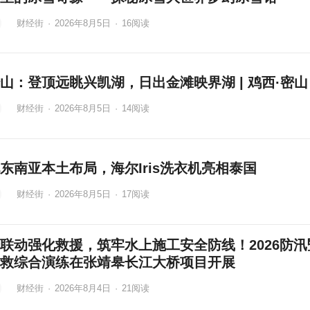
财经街
·
2026年8月5日
·
16
阅读
山：登顶远眺兴凯湖，日出金滩映界湖 | 鸡西·密山
财经街
·
2026年8月5日
·
14
阅读
东南亚本土布局，海尔Iris洗衣机亮相泰国
财经街
·
2026年8月5日
·
17
阅读
联动强化救援，筑牢水上施工安全防线！2026防汛
救综合演练在张靖皋长江大桥项目开展
财经街
·
2026年8月4日
·
21
阅读