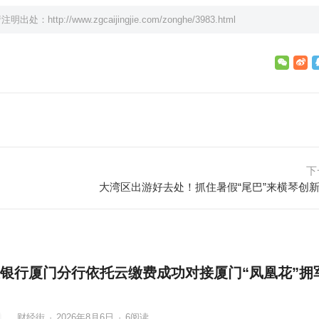
请注明出处：
http://www.zgcaijingjie.com/zonghe/3983.html
下
银行厦门分行依托云缴费成功对接厦门“凤凰花”拥
财经街
·
2026年8月6日
·
6
阅读