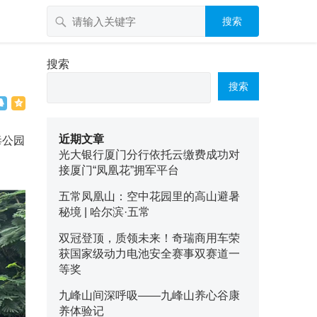
搜索
搜索
搜索
近期文章
毒公园
光大银行厦门分行依托云缴费成功对
接厦门“凤凰花”拥军平台
五常凤凰山：空中花园里的高山避暑
秘境 | 哈尔滨·五常
双冠登顶，质领未来！奇瑞商用车荣
获国家级动力电池安全赛事双赛道一
等奖
九峰山间深呼吸——九峰山养心谷康
养体验记