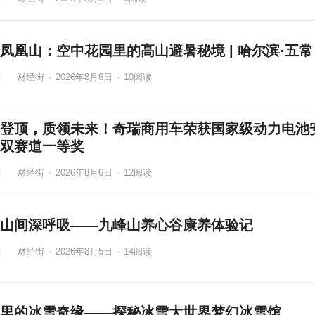
凤凰山：空中花园里的高山避暑秘境 | 哈尔滨·五常
财经街
·
2026年8月6日
·
10
阅读
登顶，质领未来！奇瑞商用车荣获国家级动力电池
双赛道一等奖
财经街
·
2026年8月6日
·
12
阅读
山间深呼吸——九峰山养心谷康养体验记
财经街
·
2026年8月5日
·
14
阅读
里的冰雪奇缘——探秘冰雪大世界梦幻冰雪馆