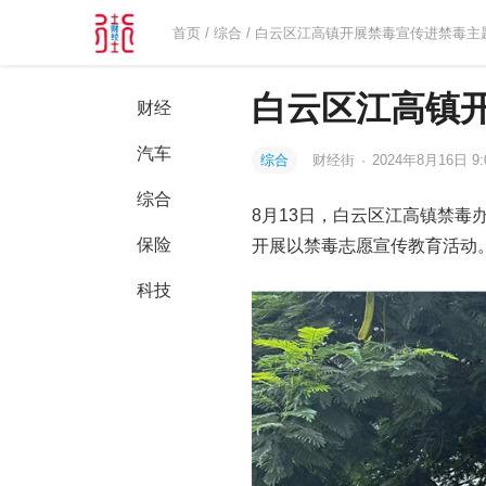
首页
/
综合
/ 白云区江高镇开展禁毒宣传进禁毒主
白云区江高镇
财经
汽车
综合
财经街
·
2024年8月16日 9:
综合
8月13日，白云区江高镇禁
保险
开展以禁毒志愿宣传教育活动
科技