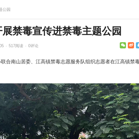
题公园
开展禁毒宣传进禁毒主题公园
05
·
517
阅读
·
0评论
毒办联合南山居委、江高镇禁毒志愿服务队组织志愿者在江高镇禁
。