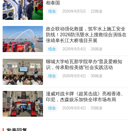
相泰国
综合
2026年8月5日
·
22
阅读
政企联动强化救援，筑牢水上施工安全
防线！2026防汛暨水上搜救综合演练在
张靖皋长江大桥项目开展
综合
2026年8月4日
·
26
阅读
聊城大学哈瓦那学院举办“普及爱粮知
识，传承勤俭美德”社会实践活动
综合
2026年8月4日
·
30
阅读
漫威对战卡牌《超英击战》亮相香港、
印尼，杰森娱乐加快全球市场布局
综合
2026年8月4日
·
33
阅读
发表回复