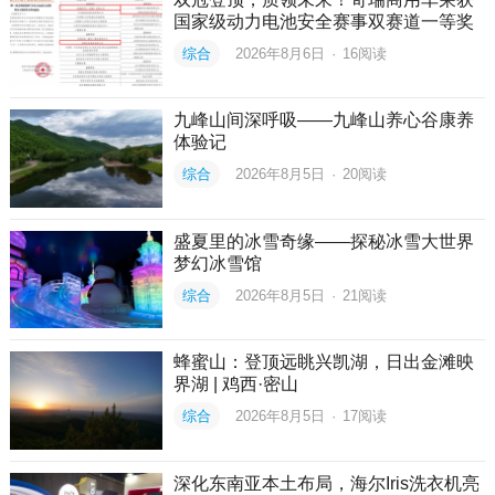
国家级动力电池安全赛事双赛道一等奖
综合
2026年8月6日
·
16
阅读
九峰山间深呼吸——九峰山养心谷康养
体验记
综合
2026年8月5日
·
20
阅读
盛夏里的冰雪奇缘——探秘冰雪大世界
梦幻冰雪馆
综合
2026年8月5日
·
21
阅读
蜂蜜山：登顶远眺兴凯湖，日出金滩映
界湖 | 鸡西·密山
综合
2026年8月5日
·
17
阅读
深化东南亚本土布局，海尔Iris洗衣机亮