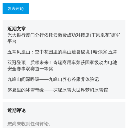
近期文章
光大银行厦门分行依托云缴费成功对接厦门“凤凰花”拥军
平台
五常凤凰山：空中花园里的高山避暑秘境 | 哈尔滨·五常
双冠登顶，质领未来！奇瑞商用车荣获国家级动力电池
安全赛事双赛道一等奖
九峰山间深呼吸——九峰山养心谷康养体验记
盛夏里的冰雪奇缘——探秘冰雪大世界梦幻冰雪馆
近期评论
您尚未收到任何评论。