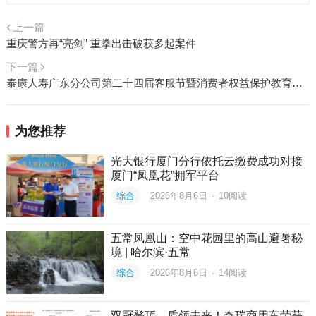
上一篇
重庆警方再“亮剑” 重拳出击破获多起案件
下一篇
泰康人寿广东分公司第二十四届客服节暨消费者权益保护教育活动成功举办
为您推荐
光大银行厦门分行依托云缴费成功对接
厦门“凤凰花”拥军平台
综合
2026年8月6日
·
10
阅读
五常凤凰山：空中花园里的高山避暑秘
境 | 哈尔滨·五常
综合
2026年8月6日
·
14
阅读
双冠登顶，质领未来！奇瑞商用车荣获