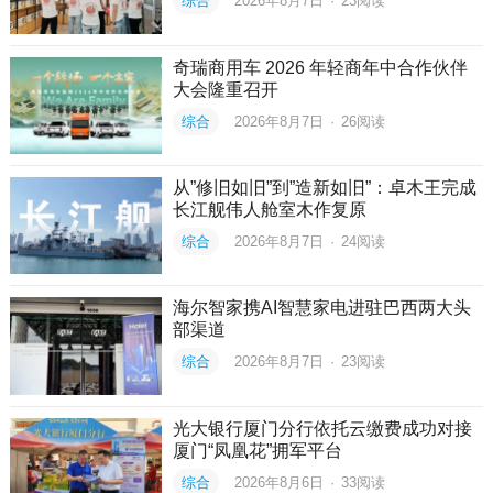
综合
2026年8月7日
·
23
阅读
奇瑞商用车 2026 年轻商年中合作伙伴
大会隆重召开
综合
2026年8月7日
·
26
阅读
从”修旧如旧”到”造新如旧”：卓木王完成
长江舰伟人舱室木作复原
综合
2026年8月7日
·
24
阅读
海尔智家携AI智慧家电进驻巴西两大头
部渠道
综合
2026年8月7日
·
23
阅读
光大银行厦门分行依托云缴费成功对接
厦门“凤凰花”拥军平台
综合
2026年8月6日
·
33
阅读