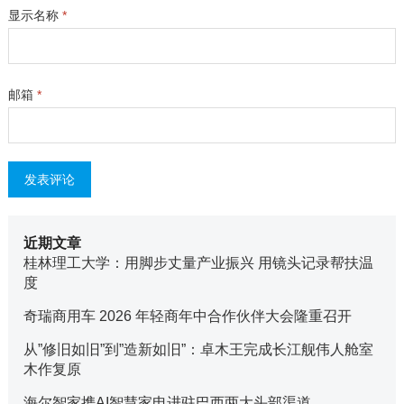
显示名称
*
邮箱
*
近期文章
桂林理工大学：用脚步丈量产业振兴 用镜头记录帮扶温
度
奇瑞商用车 2026 年轻商年中合作伙伴大会隆重召开
从”修旧如旧”到”造新如旧”：卓木王完成长江舰伟人舱室
木作复原
海尔智家携AI智慧家电进驻巴西两大头部渠道