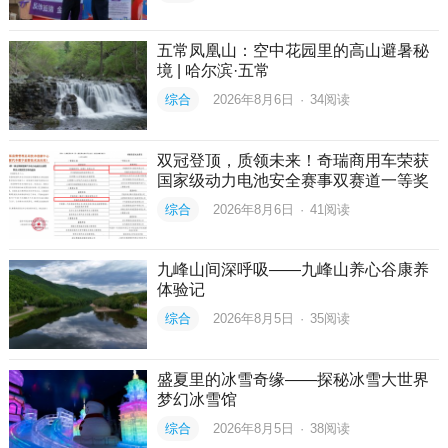
五常凤凰山：空中花园里的高山避暑秘
境 | 哈尔滨·五常
综合
2026年8月6日
·
34
阅读
双冠登顶，质领未来！奇瑞商用车荣获
国家级动力电池安全赛事双赛道一等奖
综合
2026年8月6日
·
41
阅读
九峰山间深呼吸——九峰山养心谷康养
体验记
综合
2026年8月5日
·
35
阅读
盛夏里的冰雪奇缘——探秘冰雪大世界
梦幻冰雪馆
综合
2026年8月5日
·
38
阅读