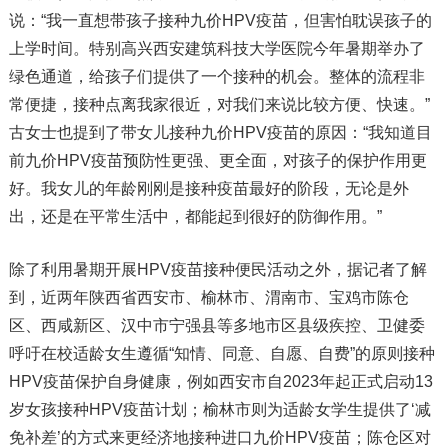
说：“我一直想带孩子接种九价HPV疫苗，但害怕耽误孩子的
上学时间。特别高兴西安建筑科技大学医院今年暑期举办了
绿色通道，给孩子们提供了一个接种的机会。整体的流程非
常便捷，接种点离我家很近，对我们来说比较方便、快速。”
古女士也提到了带女儿接种九价HPV疫苗的原因：“我知道目
前九价HPV疫苗预防性更强、更全面，对孩子的保护作用更
好。我女儿的年龄刚刚是接种疫苗最好的阶段，无论是外
出，还是在平常生活中，都能起到很好的防御作用。”
除了利用暑期开展HPV疫苗接种便民活动之外，据记者了解
到，近两年陕西省西安市、榆林市、渭南市、宝鸡市陈仓
区、西咸新区、汉中市宁强县等多地市区县级疾控、卫健委
呼吁在校适龄女生遵循“知情、同意、自愿、自费”的原则接种
HPV疫苗保护自身健康，例如西安市自2023年起正式启动13
岁女孩接种HPV疫苗计划；榆林市则为适龄女学生提供了‘减
免补差’的方式来更经济地接种进口九价HPV疫苗；陈仓区对