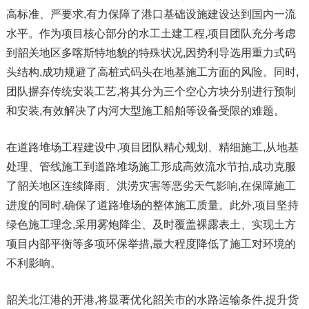
高标准、严要求,有力保障了港口基础设施建设达到国内一流
水平。作为项目核心部分的水工土建工程,项目团队充分考虑
到韶关地区多喀斯特地貌的特殊状况,因势利导选用重力式码
头结构,成功规避了高桩式码头在地基施工方面的风险。同时,
团队摒弃传统安装工艺,将其分为三个空心方块分别进行预制
和安装,有效解决了内河大型施工船舶等设备受限的难题。
在道路堆场工程建设中,项目团队精心规划、精细施工,从地基
处理、管线施工到道路堆场施工形成高效流水节拍,成功克服
了韶关地区连续降雨、洪涝灾害等恶劣天气影响,在保障施工
进度的同时,确保了道路堆场的整体施工质量。此外,项目坚持
绿色施工理念,采用雾炮降尘、及时覆盖裸露表土、实现土方
项目内部平衡等多项环保举措,最大程度降低了施工对环境的
不利影响。
韶关北江港的开港,将显著优化韶关市的水路运输条件,提升货