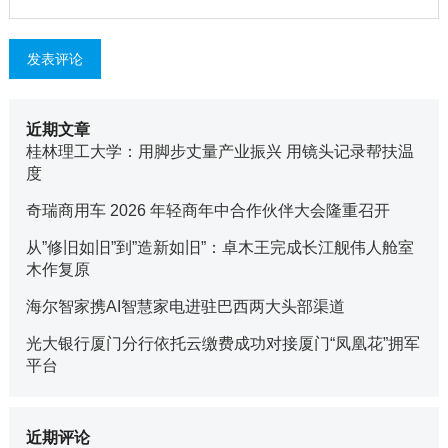
近期文章
桂林理工大学：用脚步丈量产业振兴 用镜头记录帮扶温
度
奇瑞商用车 2026 年轻商年中合作伙伴大会隆重召开
从”修旧如旧”到”造新如旧”：卓木王完成长江舰伟人舱室
木作复原
海尔智家携AI智慧家电进驻巴西两大头部渠道
光大银行厦门分行依托云缴费成功对接厦门“凤凰花”拥军
平台
近期评论