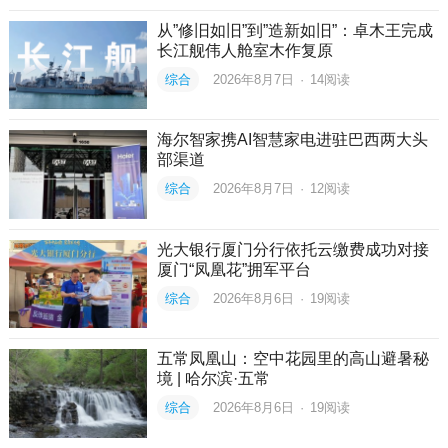
从”修旧如旧”到”造新如旧”：卓木王完成
长江舰伟人舱室木作复原
综合
2026年8月7日
·
14
阅读
海尔智家携AI智慧家电进驻巴西两大头
部渠道
综合
2026年8月7日
·
12
阅读
光大银行厦门分行依托云缴费成功对接
厦门“凤凰花”拥军平台
综合
2026年8月6日
·
19
阅读
五常凤凰山：空中花园里的高山避暑秘
境 | 哈尔滨·五常
综合
2026年8月6日
·
19
阅读