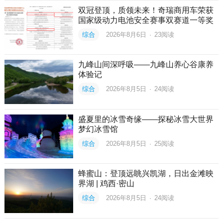
双冠登顶，质领未来！奇瑞商用车荣获
国家级动力电池安全赛事双赛道一等奖
综合
2026年8月6日
·
23
阅读
九峰山间深呼吸——九峰山养心谷康养
体验记
综合
2026年8月5日
·
24
阅读
盛夏里的冰雪奇缘——探秘冰雪大世界
梦幻冰雪馆
综合
2026年8月5日
·
25
阅读
蜂蜜山：登顶远眺兴凯湖，日出金滩映
界湖 | 鸡西·密山
综合
2026年8月5日
·
24
阅读