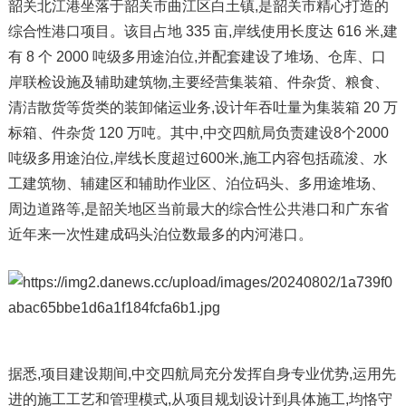
韶关北江港坐落于韶关市曲江区白土镇,是韶关市精心打造的
综合性港口项目。该目占地 335 亩,岸线使用长度达 616 米,建
有 8 个 2000 吨级多用途泊位,并配套建设了堆场、仓库、口
岸联检设施及辅助建筑物,主要经营集装箱、件杂货、粮食、
清洁散货等货类的装卸储运业务,设计年吞吐量为集装箱 20 万
标箱、件杂货 120 万吨。其中,中交四航局负责建设8个2000
吨级多用途泊位,岸线长度超过600米,施工内容包括疏浚、水
工建筑物、辅建区和辅助作业区、泊位码头、多用途堆场、
周边道路等,是韶关地区当前最大的综合性公共港口和广东省
近年来一次性建成码头泊位数最多的内河港口。
据悉,项目建设期间,中交四航局充分发挥自身专业优势,运用先
进的施工工艺和管理模式,从项目规划设计到具体施工,均恪守