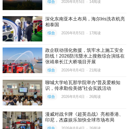
综合
2026年8月5日
·
14
阅读
深化东南亚本土布局，海尔Iris洗衣机亮
相泰国
综合
2026年8月5日
·
17
阅读
政企联动强化救援，筑牢水上施工安全
防线！2026防汛暨水上搜救综合演练在
张靖皋长江大桥项目开展
综合
2026年8月4日
·
21
阅读
聊城大学哈瓦那学院举办“普及爱粮知
识，传承勤俭美德”社会实践活动
综合
2026年8月4日
·
26
阅读
漫威对战卡牌《超英击战》亮相香港、
印尼，杰森娱乐加快全球市场布局
综合
2026年8月4日
·
26
阅读