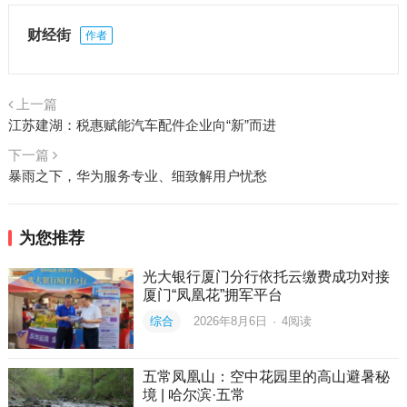
财经街
作者
上一篇
江苏建湖：税惠赋能汽车配件企业向“新”而进
下一篇
暴雨之下，华为服务专业、细致解用户忧愁
为您推荐
光大银行厦门分行依托云缴费成功对接
厦门“凤凰花”拥军平台
综合
2026年8月6日
·
4
阅读
五常凤凰山：空中花园里的高山避暑秘
境 | 哈尔滨·五常