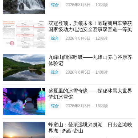
综合
2026年8月6日
·
10
阅读
双冠登顶，质领未来！奇瑞商用车荣获
国家级动力电池安全赛事双赛道一等奖
综合
2026年8月6日
·
12
阅读
九峰山间深呼吸——九峰山养心谷康养
体验记
综合
2026年8月5日
·
14
阅读
盛夏里的冰雪奇缘——探秘冰雪大世界
梦幻冰雪馆
综合
2026年8月5日
·
16
阅读
蜂蜜山：登顶远眺兴凯湖，日出金滩映
界湖 | 鸡西·密山