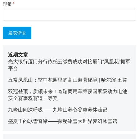
邮箱
*
近期文章
光大银行厦门分行依托云缴费成功对接厦门“凤凰花”拥军
平台
五常凤凰山：空中花园里的高山避暑秘境 | 哈尔滨·五常
双冠登顶，质领未来！奇瑞商用车荣获国家级动力电池
安全赛事双赛道一等奖
九峰山间深呼吸——九峰山养心谷康养体验记
盛夏里的冰雪奇缘——探秘冰雪大世界梦幻冰雪馆