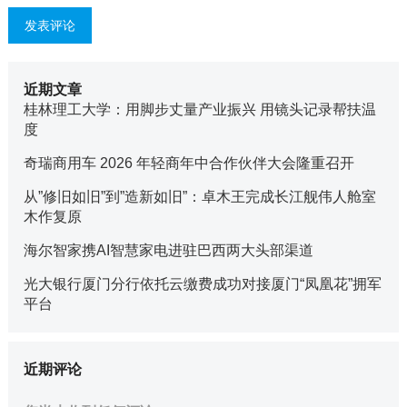
近期文章
桂林理工大学：用脚步丈量产业振兴 用镜头记录帮扶温
度
奇瑞商用车 2026 年轻商年中合作伙伴大会隆重召开
从”修旧如旧”到”造新如旧”：卓木王完成长江舰伟人舱室
木作复原
海尔智家携AI智慧家电进驻巴西两大头部渠道
光大银行厦门分行依托云缴费成功对接厦门“凤凰花”拥军
平台
近期评论