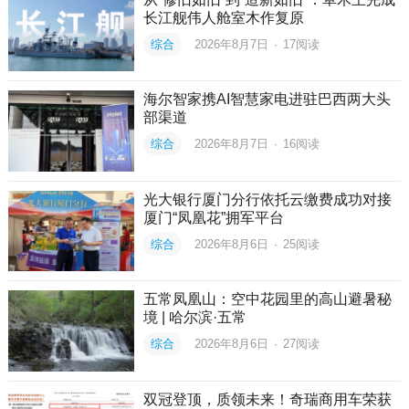
长江舰伟人舱室木作复原
综合
2026年8月7日
·
17
阅读
海尔智家携AI智慧家电进驻巴西两大头
部渠道
综合
2026年8月7日
·
16
阅读
光大银行厦门分行依托云缴费成功对接
厦门“凤凰花”拥军平台
综合
2026年8月6日
·
25
阅读
五常凤凰山：空中花园里的高山避暑秘
境 | 哈尔滨·五常
综合
2026年8月6日
·
27
阅读
双冠登顶，质领未来！奇瑞商用车荣获