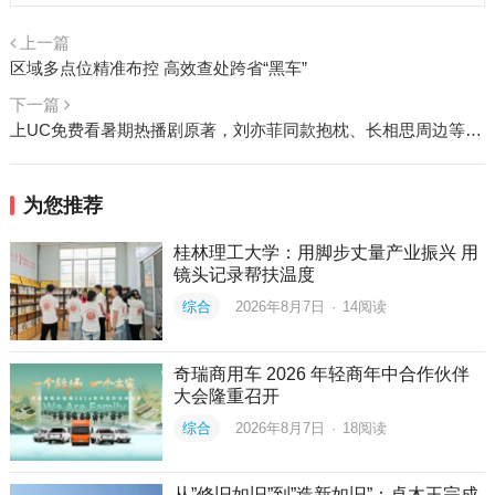
上一篇
区域多点位精准布控 高效查处跨省“黑车”
下一篇
上UC免费看暑期热播剧原著，刘亦菲同款抱枕、长相思周边等多款好礼赢不停
为您推荐
桂林理工大学：用脚步丈量产业振兴 用
镜头记录帮扶温度
综合
2026年8月7日
·
14
阅读
奇瑞商用车 2026 年轻商年中合作伙伴
大会隆重召开
综合
2026年8月7日
·
18
阅读
从”修旧如旧”到”造新如旧”：卓木王完成