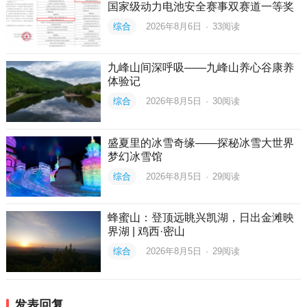
国家级动力电池安全赛事双赛道一等奖
综合
2026年8月6日
·
33
阅读
九峰山间深呼吸——九峰山养心谷康养
体验记
综合
2026年8月5日
·
30
阅读
盛夏里的冰雪奇缘——探秘冰雪大世界
梦幻冰雪馆
综合
2026年8月5日
·
29
阅读
蜂蜜山：登顶远眺兴凯湖，日出金滩映
界湖 | 鸡西·密山
综合
2026年8月5日
·
29
阅读
发表回复