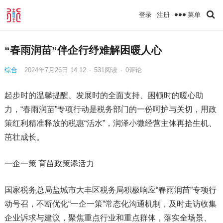
菜单
登录
注册
“春雨润苗”伴企行纾难解困暖人心
综合
2024年7月26日 14:12
·
531
阅读
·
0评论
起步时的温馨提醒、发展时的全面支持、困顿时的暖心助
力，“春雨润苗”专项行动是税务部门的一份呵护与关切，用政
策红利精准释放的税惠“活水”，润泽小微经营主体再拾生机、
茁壮成长。
一企一策 育苗政策添活力
国家税务总局盐城市大丰区税务局积极响应“春雨润苗”专项行
动号召，不断优化“一企一策”常态化沟通机制，及时走访收集
企业诉求与建议，聚焦重点行业和重点群体，落实全场景、