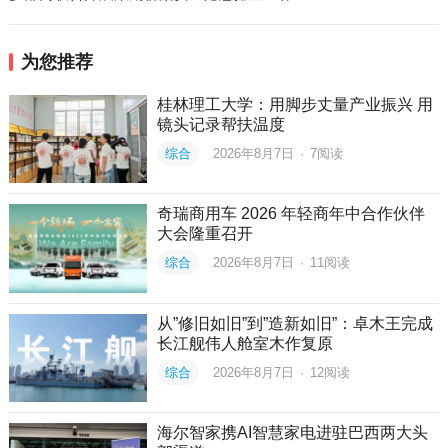
为您推荐
桂林理工大学：用脚步丈量产业振兴 用
镜头记录帮扶温度
综合
2026年8月7日
·
7
阅读
奇瑞商用车 2026 年轻商年中合作伙伴
大会隆重召开
综合
2026年8月7日
·
11
阅读
从”修旧如旧”到”造新如旧”：卓木王完成
长江舰伟人舱室木作复原
综合
2026年8月7日
·
12
阅读
海尔智家携AI智慧家电进驻巴西两大头