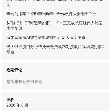
度
奇瑞商用车 2026 年轻商年中合作伙伴大会隆重召开
从”修旧如旧”到”造新如旧”：卓木王完成长江舰伟人舱室
木作复原
海尔智家携AI智慧家电进驻巴西两大头部渠道
光大银行厦门分行依托云缴费成功对接厦门“凤凰花”拥军
平台
近期评论
您尚未收到任何评论。
归档
2026 年 8 月