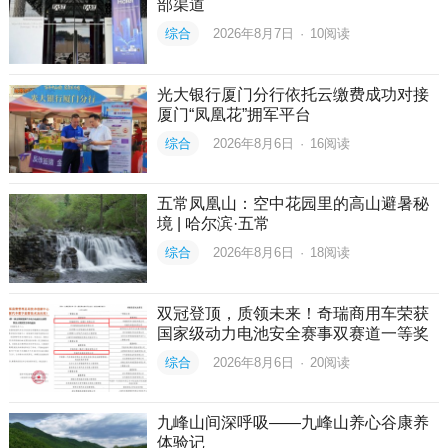
部渠道
综合
2026年8月7日
·
10
阅读
光大银行厦门分行依托云缴费成功对接
厦门“凤凰花”拥军平台
综合
2026年8月6日
·
16
阅读
五常凤凰山：空中花园里的高山避暑秘
境 | 哈尔滨·五常
综合
2026年8月6日
·
18
阅读
双冠登顶，质领未来！奇瑞商用车荣获
国家级动力电池安全赛事双赛道一等奖
综合
2026年8月6日
·
20
阅读
九峰山间深呼吸——九峰山养心谷康养
体验记