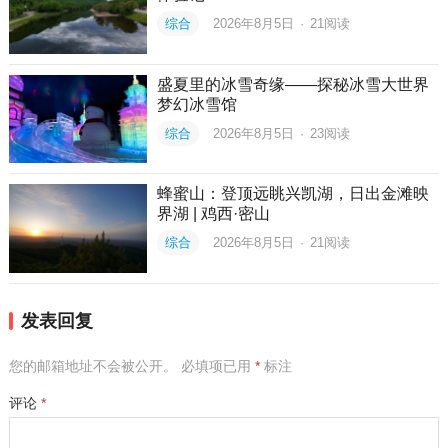
综合
2026年8月5日
·
21
阅读
盛夏里的冰雪奇缘——探秘冰雪大世界
梦幻冰雪馆
综合
2026年8月5日
·
23
阅读
蜂蜜山：登顶远眺兴凯湖，日出金滩映
界湖 | 鸡西·密山
综合
2026年8月5日
·
21
阅读
发表回复
您的邮箱地址不会被公开。
必填项已用
*
标注
评论
*