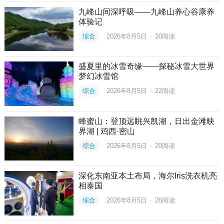
九峰山间深呼吸——九峰山养心谷康养
体验记
综合
2026年8月5日
·
20
阅读
盛夏里的冰雪奇缘——探秘冰雪大世界
梦幻冰雪馆
综合
2026年8月5日
·
22
阅读
蜂蜜山：登顶远眺兴凯湖，日出金滩映
界湖 | 鸡西·密山
综合
2026年8月5日
·
20
阅读
深化东南亚本土布局，海尔Iris洗衣机亮
相泰国
综合
2026年8月5日
·
26
阅读