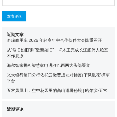
近期文章
奇瑞商用车 2026 年轻商年中合作伙伴大会隆重召开
从”修旧如旧”到”造新如旧”：卓木王完成长江舰伟人舱室
木作复原
海尔智家携AI智慧家电进驻巴西两大头部渠道
光大银行厦门分行依托云缴费成功对接厦门“凤凰花”拥军
平台
五常凤凰山：空中花园里的高山避暑秘境 | 哈尔滨·五常
近期评论