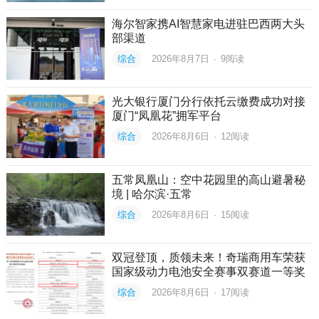
海尔智家携AI智慧家电进驻巴西两大头
部渠道
综合
2026年8月7日
·
9
阅读
光大银行厦门分行依托云缴费成功对接
厦门“凤凰花”拥军平台
综合
2026年8月6日
·
12
阅读
五常凤凰山：空中花园里的高山避暑秘
境 | 哈尔滨·五常
综合
2026年8月6日
·
15
阅读
双冠登顶，质领未来！奇瑞商用车荣获
国家级动力电池安全赛事双赛道一等奖
综合
2026年8月6日
·
17
阅读