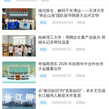
综合
2026年8月10日
·
6
阅读
循河探仓，解码千年漕运——天津大学
“奔赴山海”团队探寻隋唐大运河文明
综合
2026年8月10日
·
9
阅读
桂林理工大学：用脚步丈量产业振兴 用
镜头记录帮扶温度
综合
2026年8月7日
·
28
阅读
奇瑞商用车 2026 年轻商年中合作伙伴
大会隆重召开
综合
2026年8月7日
·
28
阅读
从”修旧如旧”到”造新如旧”：卓木王完成
长江舰伟人舱室木作复原
综合
2026年8月7日
·
25
阅读