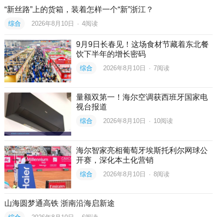
“新丝路”上的货箱，装着怎样一个“新”浙江？
综合
2026年8月10日
·
4
阅读
9月9日长春见！这场食材节藏着东北餐
饮下半年的增长密码
综合
2026年8月10日
·
7
阅读
量额双第一！海尔空调获西班牙国家电
视台报道
综合
2026年8月10日
·
10
阅读
海尔智家亮相葡萄牙埃斯托利尔网球公
开赛，深化本土化营销
综合
2026年8月10日
·
8
阅读
山海圆梦通高铁 浙南沿海启新途