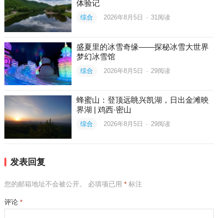
体验记
综合
2026年8月5日
·
31
阅读
盛夏里的冰雪奇缘——探秘冰雪大世界
梦幻冰雪馆
综合
2026年8月5日
·
29
阅读
蜂蜜山：登顶远眺兴凯湖，日出金滩映
界湖 | 鸡西·密山
综合
2026年8月5日
·
29
阅读
发表回复
您的邮箱地址不会被公开。
必填项已用
*
标注
评论
*