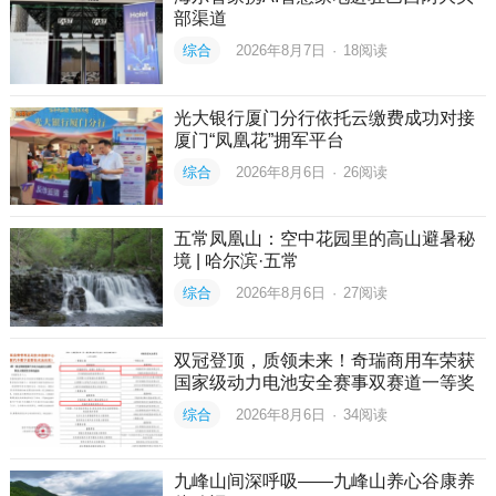
部渠道
综合
2026年8月7日
·
18
阅读
光大银行厦门分行依托云缴费成功对接
厦门“凤凰花”拥军平台
综合
2026年8月6日
·
26
阅读
五常凤凰山：空中花园里的高山避暑秘
境 | 哈尔滨·五常
综合
2026年8月6日
·
27
阅读
双冠登顶，质领未来！奇瑞商用车荣获
国家级动力电池安全赛事双赛道一等奖
综合
2026年8月6日
·
34
阅读
九峰山间深呼吸——九峰山养心谷康养