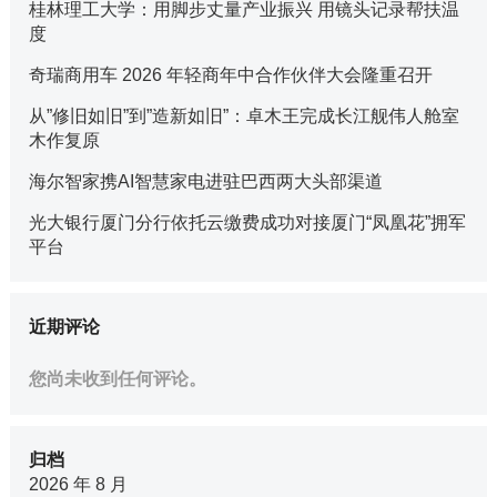
桂林理工大学：用脚步丈量产业振兴 用镜头记录帮扶温
度
奇瑞商用车 2026 年轻商年中合作伙伴大会隆重召开
从”修旧如旧”到”造新如旧”：卓木王完成长江舰伟人舱室
木作复原
海尔智家携AI智慧家电进驻巴西两大头部渠道
光大银行厦门分行依托云缴费成功对接厦门“凤凰花”拥军
平台
近期评论
您尚未收到任何评论。
归档
2026 年 8 月