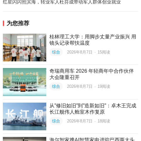
红星闪闪照滨海，转业军人杜芬成带动军人群体创业就业
为您推荐
桂林理工大学：用脚步丈量产业振兴 用
镜头记录帮扶温度
综合
2026年8月7日
·
15
阅读
奇瑞商用车 2026 年轻商年中合作伙伴
大会隆重召开
综合
2026年8月7日
·
19
阅读
从”修旧如旧”到”造新如旧”：卓木王完成
长江舰伟人舱室木作复原
综合
2026年8月7日
·
18
阅读
海尔智家携AI智慧家电进驻巴西两大头