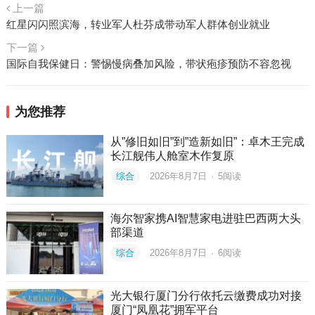
上一篇
红星闪闪照滨海，转业军人杜芬成带动军人群体创业就业
下一篇
国际自我保健日：警惕慢病叠加风险，带状疱疹预防不容忽视
为您推荐
从”修旧如旧”到”造新如旧”：卓木王完成
长江舰伟人舱室木作复原
综合
2026年8月7日
·
5
阅读
海尔智家携AI智慧家电进驻巴西两大头
部渠道
综合
2026年8月7日
·
6
阅读
光大银行厦门分行依托云缴费成功对接
厦门“凤凰花”拥军平台