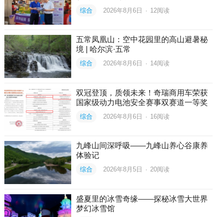
综合
2026年8月6日
·
12
阅读
五常凤凰山：空中花园里的高山避暑秘
境 | 哈尔滨·五常
综合
2026年8月6日
·
14
阅读
双冠登顶，质领未来！奇瑞商用车荣获
国家级动力电池安全赛事双赛道一等奖
综合
2026年8月6日
·
16
阅读
九峰山间深呼吸——九峰山养心谷康养
体验记
综合
2026年8月5日
·
20
阅读
盛夏里的冰雪奇缘——探秘冰雪大世界
梦幻冰雪馆