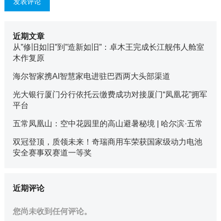
近期文章
从”修旧如旧”到”造新如旧”：卓木王完成长江舰伟人舱室
木作复原
海尔智家携AI智慧家电进驻巴西两大头部渠道
光大银行厦门分行依托云缴费成功对接厦门“凤凰花”拥军
平台
五常凤凰山：空中花园里的高山避暑秘境 | 哈尔滨·五常
双冠登顶，质领未来！奇瑞商用车荣获国家级动力电池
安全赛事双赛道一等奖
近期评论
您尚未收到任何评论。