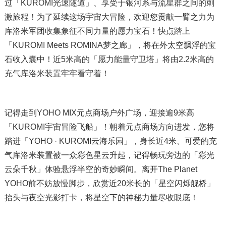
过「KUROMI光速隧道」、享受于银河系与流星群之间的刺
激旅程！为了延续这场宇宙大冒险，欢迎您贡献一臂之力为
库洛米军团收集象征不同力量的愿力宝石！快点踏上
「KUROMI Meets ROMINA梦之廊」，将在外太空飘浮的宝
石收入囊中！近5米高的「愿力能量守卫塔」将由2.2米高的
充气库洛米装置牢牢看守着！
记得走到YOHO MIX元点商场户外广场，迎接逾9米高
「KUROMI宇宙冒险飞船」！朝着元点商场方向进发，您将
踏进「YOHO · KUROMI云海乐园」，身长近4米、可爱的充
气库洛米装置被一众彩色星云升起，记得畅玩旁边的「彩光
云朵千秋」体验悬浮半空的奇妙瞬间。离开The Planet
YOHO前不妨放慢脚步，欣赏近20米长的「星空闪烁舰桥」
抬头与夜空光影打卡，将星空下的神秘力量尽收眼底！