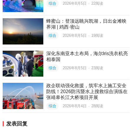
综合
2026年8月5日
·
22
阅读
蜂蜜山：登顶远眺兴凯湖，日出金滩映
界湖 | 鸡西·密山
综合
2026年8月5日
·
19
阅读
深化东南亚本土布局，海尔Iris洗衣机亮
相泰国
综合
2026年8月5日
·
23
阅读
政企联动强化救援，筑牢水上施工安全
防线！2026防汛暨水上搜救综合演练在
张靖皋长江大桥项目开展
综合
2026年8月4日
·
28
阅读
发表回复