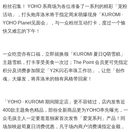
粉丝召集！ YOHO 系商场为各位准备了一系列的精彩「宠粉
活动」，打头炮库洛米将于指定周末萌爆现身「KUROMI ·
YOHO Planet见面会」，与一众粉丝互动打卡，度过一个愉
快又难忘的下午！
一众吃货亦有口福，立即就换领「KUROMI 夏日Q萌雪糕」
主题雪糕，打卡享受美食一次过；The Point 会员更可凭指定
积分及消费参加限定「Y2K闪石串珠工作坊」，让您「创作
魂」大爆发，将库洛米的独有风格带回家！
「YOHO · KUROMI 期间限定店」更不容错过，店内发售近
400款主题角色精品，部份全新商品更为YOHO率先曝光，一
众毛孩主人一定要逛逛独家首次发售「爱宠系列」产品！同
场加映超荀夏日消费优惠，凡于场内商户消费满指定金额，