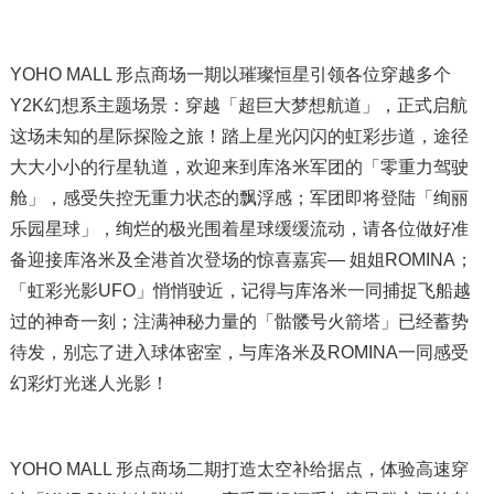
YOHO MALL 形点商场一期以璀璨恒星引领各位穿越多个
Y2K幻想系主题场景：穿越「超巨大梦想航道」，正式启航
这场未知的星际探险之旅！踏上星光闪闪的虹彩步道，途径
大大小小的行星轨道，欢迎来到库洛米军团的「零重力驾驶
舱」，感受失控无重力状态的飘浮感；军团即将登陆「绚丽
乐园星球」，绚烂的极光围着星球缓缓流动，请各位做好准
备迎接库洛米及全港首次登场的惊喜嘉宾— 姐姐ROMINA；
「虹彩光影UFO」悄悄驶近，记得与库洛米一同捕捉飞船越
过的神奇一刻；注满神秘力量的「骷髅号火箭塔」已经蓄势
待发，别忘了进入球体密室，与库洛米及ROMINA一同感受
幻彩灯光迷人光影！
YOHO MALL 形点商场二期打造太空补给据点，体验高速穿