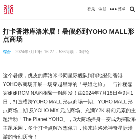
菜单
登录
注册
打卡香港库洛米展！暑假必到YOHO MALL形
点商场
综合
2024年7月19日 16:27
·
536
阅读
·
0评论
这个暑假，佻皮的库洛米带同星际舰队悄悄地登陆香港
YOHO系商场开展一场穿越星际的「寻姐之旅」，与神秘嘉
宾姐姐ROMINA的相聚一触即发！由2024年7月18日至9月1
日，打造横跨YOHO MALL 形点商场一期、YOHO MALL 形
点商场二期 及YOHO MIX 元点商场、充满Y2K 科幻元素的主
题活动「The Planet YOHO」，3大商场摇身一变成为探险系
主题乐园，多个打卡点解放想像力，快来库洛米神奇星际漫
游的奇幻历奇！