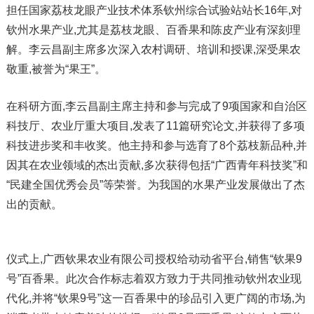
担任国家荔枝龙眼产业技术体系钦州综合试验站站长16年,对
钦州水果产业,尤其是荔枝龙眼、百香果和陈皮产业有深刻理
解。李云昌副主席多次深入农村调研、培训和授课,深受果农
敬重,被誉为“果王”。
在科研方面,李云昌副主席主持和参与完成了9项国家和自治区
科技厅、农业厅重大项目,发表了11篇研究论文,并获得了多项
科技进步奖和丰收奖。他主持和参与选育了8个荔枝新品种,并
因其在农业领域的杰出贡献,多次获得包括“广西青年科技奖”和
“民建全国优秀会员”等荣誉。为我国的水果产业发展做出了杰
出的贡献。
仪式上,广西钦果农业有限公司授权给动动省平台,销售“钦果9
号”百香果。此次合作标志着双方致力于共同推动钦州农业现
代化,并将“钦果9号”这一百香果中的珍品引入更广阔的市场,为