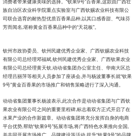
消费者带来健康美味的选择。“钦果9号”百香果,这款由广西壮
族自治区农业科学院重点实验室与广西钦赐农业科技有限公
司联合选育的耐热型优质百香果品种,以其口感香甜、气味芬
芳而闻名,堪称黄金百香果品种中的“天花板”。
钦州市政协委员、钦州民建优秀企业家、广西钦赐农业科技
有限公司总经理邓福斌,钦州民建优秀企业家、广西钦果农业
有限公司总经理黄天钦,动动省集团办公室主任、华南大区总
经理吕丽萍等相关人员参加了座谈会,并与杨波董事长就“钦果
9号”黄金百香果的市场推广和销售策略进行了深入沟通。
动动省集团董事长杨波表示,此次合作是动动省集团与广西钦
果农业有限公司之间的重要里程碑,标志着双方正式开启了在
水果产业的合作新篇章。动动省集团将充分发挥自身的电商
平台优势,帮助“钦果9号”拓展市场,将广西特色水果推向全国,
并共同开展市场推广、品牌建设等活动,提升“钦果9号”的品牌