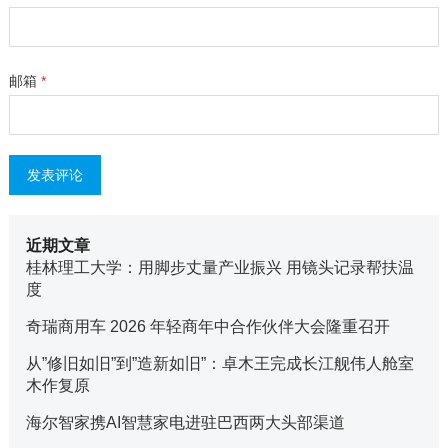
邮箱
*
近期文章
桂林理工大学：用脚步丈量产业振兴 用镜头记录帮扶温
度
奇瑞商用车 2026 年轻商年中合作伙伴大会隆重召开
从”修旧如旧”到”造新如旧”：卓木王完成长江舰伟人舱室
木作复原
海尔智家携AI智慧家电进驻巴西两大头部渠道