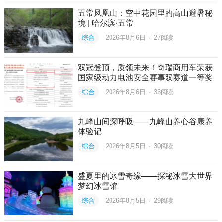
五常凤凰山：空中花园里的高山避暑秘
境 | 哈尔滨·五常
综合
2026年8月6日
·
27
阅读
双冠登顶，质领未来！奇瑞商用车荣获
国家级动力电池安全赛事双赛道一等奖
综合
2026年8月6日
·
33
阅读
九峰山间深呼吸——九峰山养心谷康养
体验记
综合
2026年8月5日
·
30
阅读
盛夏里的冰雪奇缘——探秘冰雪大世界
梦幻冰雪馆
综合
2026年8月5日
·
29
阅读