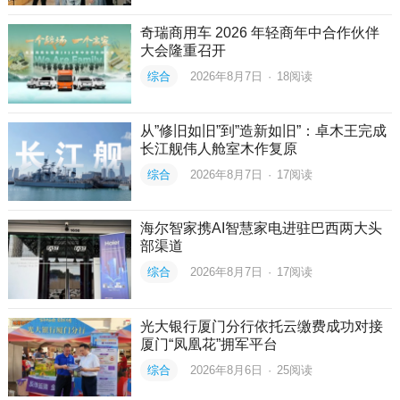
奇瑞商用车 2026 年轻商年中合作伙伴
大会隆重召开
综合
2026年8月7日
·
18
阅读
从”修旧如旧”到”造新如旧”：卓木王完成
长江舰伟人舱室木作复原
综合
2026年8月7日
·
17
阅读
海尔智家携AI智慧家电进驻巴西两大头
部渠道
综合
2026年8月7日
·
17
阅读
光大银行厦门分行依托云缴费成功对接
厦门“凤凰花”拥军平台
综合
2026年8月6日
·
25
阅读