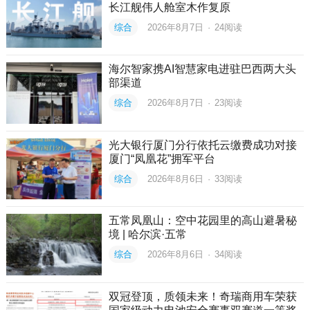
长江舰伟人舱室木作复原
综合
2026年8月7日
·
24
阅读
海尔智家携AI智慧家电进驻巴西两大头
部渠道
综合
2026年8月7日
·
23
阅读
光大银行厦门分行依托云缴费成功对接
厦门“凤凰花”拥军平台
综合
2026年8月6日
·
33
阅读
五常凤凰山：空中花园里的高山避暑秘
境 | 哈尔滨·五常
综合
2026年8月6日
·
34
阅读
双冠登顶，质领未来！奇瑞商用车荣获