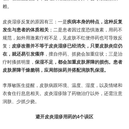
赖。
皮炎湿疹反复的原因有三：一是
疾病本身的特点，这种反复
发生与患者的体质相关
；二是患者因过度恐惧激素，用药不
规范，如外用激素疗程不足，见皮肤不红便停药也可导致反
复；
皮疹改善并不等于皮炎湿疹已经消失，只要皮肤炎症仍
在，就还易引发瘙痒
，擅自停药、抓挠会加重症状；三是治
疗时搔抓明显，
保湿不足，都会加重皮肤屏障的损伤。患者
皮肤屏障干燥脆弱，应局部抹药并搭配润肤乳保湿。
李厚敏医生提醒，皮肤病跟环境、温度、湿度，以及情绪和
衣食住行息息相关。皮炎湿疹除了药物治疗以外，还需注意
润肤、少抓少挠。
避开皮炎湿疹用药的4个误区