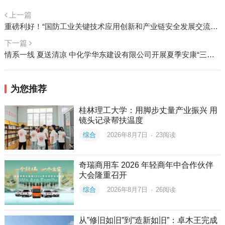
上一篇
重磅利好！“国防工业关键技术应用创新和产业链安全发展交流研讨会“来上海啦！
下一篇
情系一线 夏送清凉 中化学华东建设有限公司开展夏季安康“三送”活动
为您推荐
桂林理工大学：用脚步丈量产业振兴 用
镜头记录帮扶温度
综合
2026年8月7日
·
23
阅读
奇瑞商用车 2026 年轻商年中合作伙伴
大会隆重召开
综合
2026年8月7日
·
26
阅读
从”修旧如旧”到”造新如旧”：卓木王完成