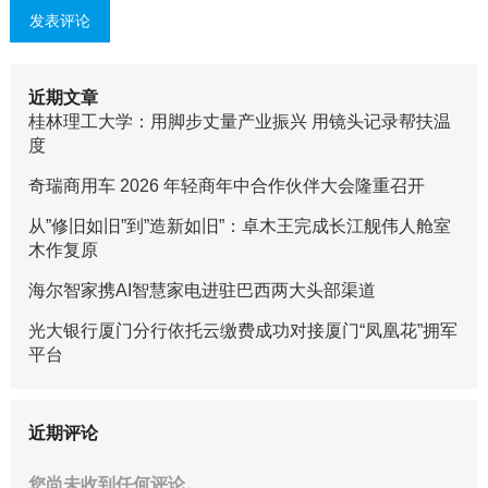
近期文章
桂林理工大学：用脚步丈量产业振兴 用镜头记录帮扶温
度
奇瑞商用车 2026 年轻商年中合作伙伴大会隆重召开
从”修旧如旧”到”造新如旧”：卓木王完成长江舰伟人舱室
木作复原
海尔智家携AI智慧家电进驻巴西两大头部渠道
光大银行厦门分行依托云缴费成功对接厦门“凤凰花”拥军
平台
近期评论
您尚未收到任何评论。