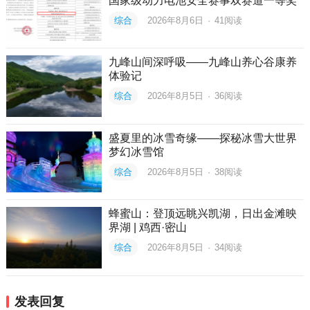
国家级动力电池安全赛事双赛道一等奖
综合
2026年8月6日
·
41
阅读
九峰山间深呼吸——九峰山养心谷康养
体验记
综合
2026年8月5日
·
36
阅读
盛夏里的冰雪奇缘——探秘冰雪大世界
梦幻冰雪馆
综合
2026年8月5日
·
38
阅读
蜂蜜山：登顶远眺兴凯湖，日出金滩映
界湖 | 鸡西·密山
综合
2026年8月5日
·
34
阅读
发表回复