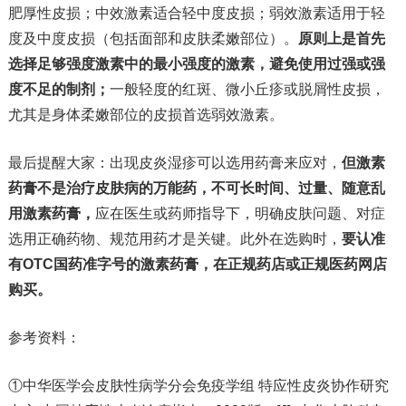
肥厚性皮损；中效激素适合轻中度皮损；弱效激素适用于轻
度及中度皮损（包括面部和皮肤柔嫩部位）。
原则上是首先
选择足够强度激素中的最小强度的激素，避免使用过强或强
度不足的制剂；
一般轻度的红斑、微小丘疹或脱屑性皮损，
尤其是身体柔嫩部位的皮损首选弱效激素。
最后提醒大家：出现皮炎湿疹可以选用药膏来应对，
但激素
药膏不是治疗皮肤病的万能药，不可长时间、过量、随意乱
用激素药膏，
应在医生或药师指导下，明确皮肤问题、对症
选用正确药物、规范用药才是关键。此外在选购时，
要认准
有OTC国药准字号的激素药膏，在正规药店或正规医药网店
购买。
参考资料：
①中华医学会皮肤性病学分会免疫学组 特应性皮炎协作研究