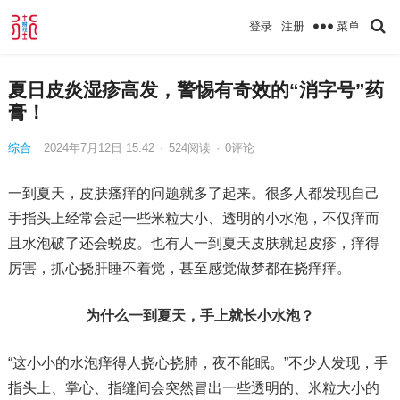
菜单
登录
注册
夏日皮炎湿疹高发，警惕有奇效的“消字号”药
膏！
综合
2024年7月12日 15:42
·
524
阅读
·
0评论
一到夏天，皮肤瘙痒的问题就多了起来。很多人都发现自己
手指头上经常会起一些米粒大小、透明的小水泡，不仅痒而
且水泡破了还会蜕皮。也有人一到夏天皮肤就起皮疹，痒得
厉害，抓心挠肝睡不着觉，甚至感觉做梦都在挠痒痒。
为什么一到夏天，手上就长小水泡？
“这小小的水泡痒得人挠心挠肺，夜不能眠。”不少人发现，手
指头上、掌心、指缝间会突然冒出一些透明的、米粒大小的