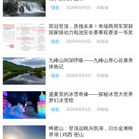
综合
2026年8月6日
·
30
阅读
双冠登顶，质领未来！奇瑞商用车荣获
国家级动力电池安全赛事双赛道一等奖
综合
2026年8月6日
·
36
阅读
九峰山间深呼吸——九峰山养心谷康养
体验记
综合
2026年8月5日
·
32
阅读
盛夏里的冰雪奇缘——探秘冰雪大世界
梦幻冰雪馆
综合
2026年8月5日
·
34
阅读
蜂蜜山：登顶远眺兴凯湖，日出金滩映
界湖 | 鸡西·密山