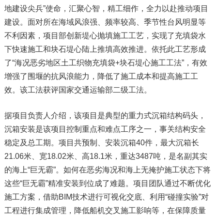
地建设尖兵”使命，汇聚心智，精工细作，全力以赴推动项目
建设。面对所在海域风浪强、频率较高、季节性台风明显等
不利因素，项目部创新堤心抛填施工工艺，实现了充填袋水
下快速施工和块石堤心陆上推填高效推进。依托此工艺形成
了“海况恶劣地区土工织物充填袋+块石堤心施工工法”，有效
增强了围堰的抗风浪能力，降低了施工成本和提高施工工
效。该工法获评国家交通运输部二级工法。
据项目负责人介绍，该项目是典型的重力式沉箱结构码头，
沉箱安装是该项目控制重点和难点工序之一，事关结构安全
稳定及总工期。项目共预制、安装沉箱40件，最大沉箱长
21.06米、宽18.02米、高18.1米，重达3487吨，是名副其实
的海上“巨无霸”。如何在恶劣海况和海上无掩护施工状态下将
这些“巨无霸”精准安装到位成了难题。项目团队通过不断优化
施工方案，借助BIM技术进行可视化交底、利用“碰撞实验”对
工程进行集成管理，降低船机交叉施工影响等，在保障质量