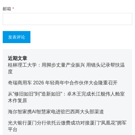
邮箱
*
近期文章
桂林理工大学：用脚步丈量产业振兴 用镜头记录帮扶温
度
奇瑞商用车 2026 年轻商年中合作伙伴大会隆重召开
从”修旧如旧”到”造新如旧”：卓木王完成长江舰伟人舱室
木作复原
海尔智家携AI智慧家电进驻巴西两大头部渠道
光大银行厦门分行依托云缴费成功对接厦门“凤凰花”拥军
平台