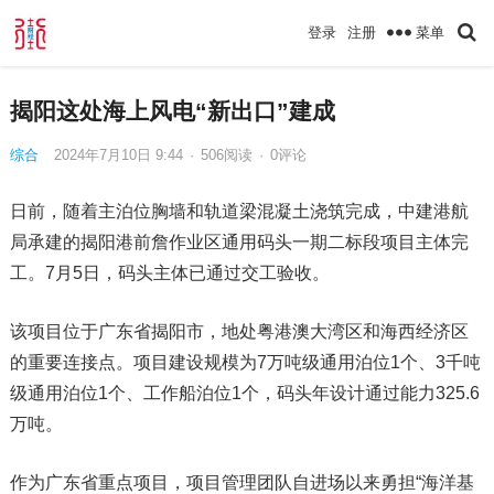
菜单
登录
注册
揭阳这处海上风电“新出口”建成
综合
2024年7月10日 9:44
·
506
阅读
·
0评论
日前，随着主泊位胸墙和轨道梁混凝土浇筑完成，中建港航
局承建的揭阳港前詹作业区通用码头一期二标段项目主体完
工。7月5日，码头主体已通过交工验收。
该项目位于广东省揭阳市，地处粤港澳大湾区和海西经济区
的重要连接点。项目建设规模为7万吨级通用泊位1个、3千吨
级通用泊位1个、工作船泊位1个，码头年设计通过能力325.6
万吨。
作为广东省重点项目，项目管理团队自进场以来勇担“海洋基