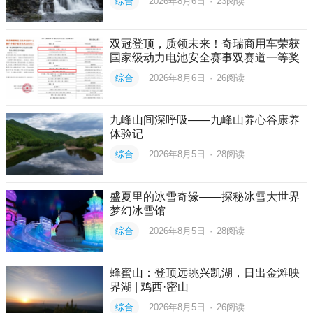
综合
2026年8月6日
·
23
阅读
双冠登顶，质领未来！奇瑞商用车荣获
国家级动力电池安全赛事双赛道一等奖
综合
2026年8月6日
·
26
阅读
九峰山间深呼吸——九峰山养心谷康养
体验记
综合
2026年8月5日
·
28
阅读
盛夏里的冰雪奇缘——探秘冰雪大世界
梦幻冰雪馆
综合
2026年8月5日
·
28
阅读
蜂蜜山：登顶远眺兴凯湖，日出金滩映
界湖 | 鸡西·密山
综合
2026年8月5日
·
26
阅读