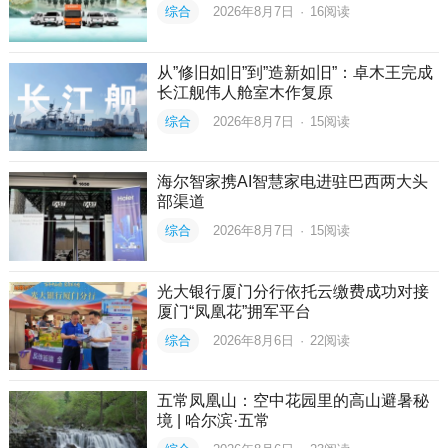
综合
2026年8月7日
·
16
阅读
从”修旧如旧”到”造新如旧”：卓木王完成
长江舰伟人舱室木作复原
综合
2026年8月7日
·
15
阅读
海尔智家携AI智慧家电进驻巴西两大头
部渠道
综合
2026年8月7日
·
15
阅读
光大银行厦门分行依托云缴费成功对接
厦门“凤凰花”拥军平台
综合
2026年8月6日
·
22
阅读
五常凤凰山：空中花园里的高山避暑秘
境 | 哈尔滨·五常