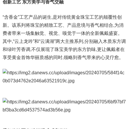
创新工艺 东方美学与香气交融
“含香金”工艺产品的诞生,是对传统黄金珠宝工艺的颠覆性创
新。该系列将珠宝的精致工艺、产品意境与香气相结合,为消
费者带来一场集触觉、视觉、嗅觉于一体的全新佩戴盛宴。
其中,“云上龙吟”和“云满湖”两大主推系列,分别融入木质东方调
和绿叶芳香调,不仅展现了珠宝美学的东方韵味,更让佩戴者在
享受黄金首饰华丽质感的同时,领略到香气带来的心灵疗愈。