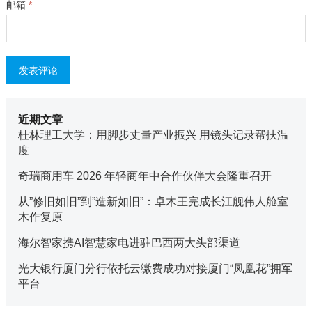
邮箱
*
近期文章
桂林理工大学：用脚步丈量产业振兴 用镜头记录帮扶温
度
奇瑞商用车 2026 年轻商年中合作伙伴大会隆重召开
从”修旧如旧”到”造新如旧”：卓木王完成长江舰伟人舱室
木作复原
海尔智家携AI智慧家电进驻巴西两大头部渠道
光大银行厦门分行依托云缴费成功对接厦门“凤凰花”拥军
平台