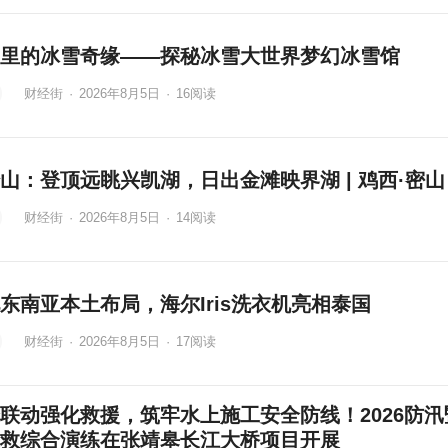
里的冰雪奇缘——探秘冰雪大世界梦幻冰雪馆
财经街
·
2026年8月5日
·
16
阅读
山：登顶远眺兴凯湖，日出金滩映界湖 | 鸡西·密山
财经街
·
2026年8月5日
·
14
阅读
东南亚本土布局，海尔Iris洗衣机亮相泰国
财经街
·
2026年8月5日
·
17
阅读
联动强化救援，筑牢水上施工安全防线！2026防汛
救综合演练在张靖皋长江大桥项目开展