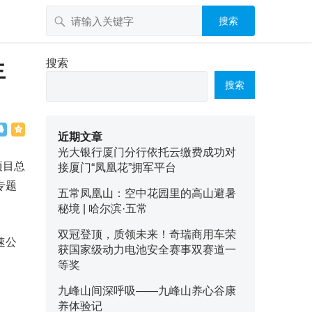
搜索
生
搜索
搜索
近期文章
光大银行厦门分行依托云缴费成功对
项目总
接厦门“凤凰花”拥军平台
专题
五常凤凰山：空中花园里的高山避暑
秘境 | 哈尔滨·五常
双冠登顶，质领未来！奇瑞商用车荣
速公
获国家级动力电池安全赛事双赛道一
等奖
九峰山间深呼吸——九峰山养心谷康
养体验记