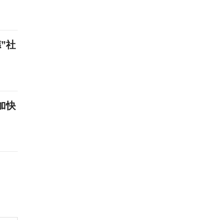
”社
加快