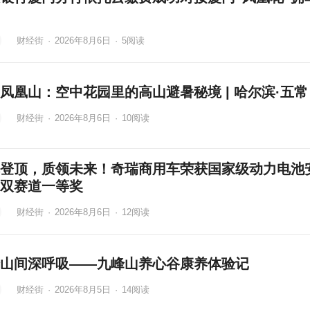
财经街
·
2026年8月6日
·
5
阅读
凤凰山：空中花园里的高山避暑秘境 | 哈尔滨·五常
财经街
·
2026年8月6日
·
10
阅读
登顶，质领未来！奇瑞商用车荣获国家级动力电池
双赛道一等奖
财经街
·
2026年8月6日
·
12
阅读
山间深呼吸——九峰山养心谷康养体验记
财经街
·
2026年8月5日
·
14
阅读