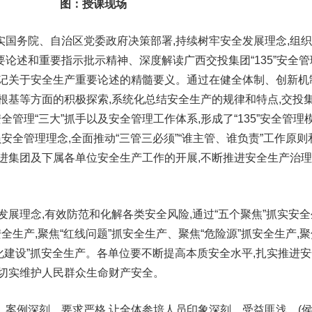
图：授课现场
实国务院、自治区党委政府决策部署,持续树牢安全发展理念,组
论述和重要指示批示精神、深度解读广西交投集团“135”安全管
书记关于安全生产重要论述的精髓要义。通过在健全体制、创新机
根基等方面的积极探索,系统化总结安全生产的规律和特点,交投
全管理“三大”抓手以及安全管理工作体系,形成了“135”安全管理模
安全管理理念,全面推动“三管三必须”“谁主管、谁负责”工作原则
促进集团及下属各单位安全生产工作的开展,不断推进安全生产治
发展理念,有效防范和化解各类安全风险,通过“五个聚焦”抓实安全
全生产,聚焦“红线问题”抓安全生产、聚焦“危险源”抓安全生产,聚
准化建设”抓安全生产。各单位要不断提高本质安全水平,扎实推进
,切实维护人民群众生命财产安全。
、案例深刻、要求严格,让全体参培人员印象深刻、受益匪浅。(