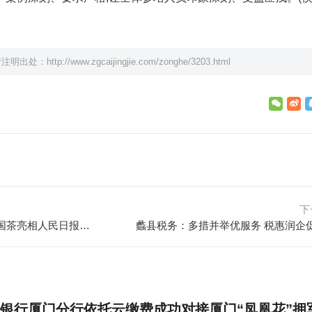
请注明出处：
http://www.zgcaijingjie.com/zonghe/3203.html
下
从中国到世界！八马茶业代表中国茶亮相人民日报和哈萨克斯坦媒体高质量共建“一带一路”联合采访成果分享会
蠡县税务：多措并举优服务 税惠润企
银行厦门分行依托云缴费成功对接厦门“凤凰花”拥