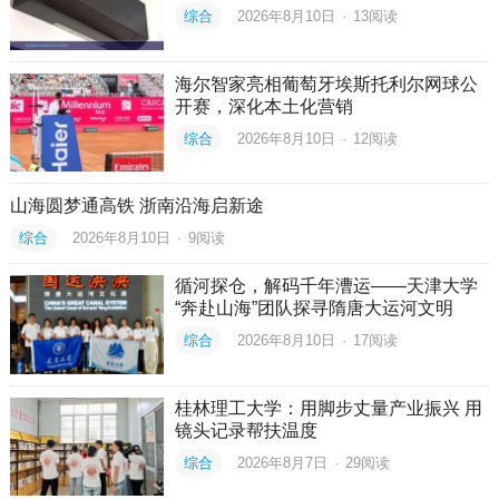
综合
2026年8月10日
·
13
阅读
海尔智家亮相葡萄牙埃斯托利尔网球公
开赛，深化本土化营销
综合
2026年8月10日
·
12
阅读
山海圆梦通高铁 浙南沿海启新途
综合
2026年8月10日
·
9
阅读
循河探仓，解码千年漕运——天津大学
“奔赴山海”团队探寻隋唐大运河文明
综合
2026年8月10日
·
17
阅读
桂林理工大学：用脚步丈量产业振兴 用
镜头记录帮扶温度
综合
2026年8月7日
·
29
阅读