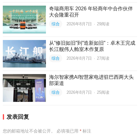
奇瑞商用车 2026 年轻商年中合作伙伴
大会隆重召开
综合
2026年8月7日
·
29
阅读
从”修旧如旧”到”造新如旧”：卓木王完成
长江舰伟人舱室木作复原
综合
2026年8月7日
·
27
阅读
海尔智家携AI智慧家电进驻巴西两大头
部渠道
综合
2026年8月7日
·
25
阅读
发表回复
您的邮箱地址不会被公开。
必填项已用
*
标注