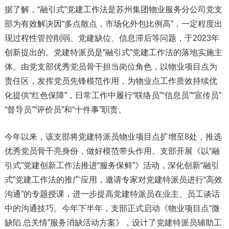
据了解，“融引式”党建工作法是苏州集团物业服务分公司党支
部为有效解决因“多点散点，市场化外包比例高”，一定程度出
现过程性管控削弱、党建缺位、信息滞后等问题，于2023年
创新提出的。党建特派员是“融引式”党建工作法的落地实施主
体。由党支部优秀党员骨干担当岗位角色，以物业项目点为
责任区，发挥党员先锋模范作用，为物业点工作质效持续优
化提供“红色保障”，日常工作中履行“联络员”“信息员”“宣传员”
“督导员”“评价员”和“十件事”职责。
今年以来，该支部将党建特派员物业项目点扩增至8处，推选
优秀党员骨干亮身份，做好模范带头作用。支部开展《以“融
引式”党建创新工作法推进“服务保鲜”》活动，深化创新“融引
式”党建工作法的推广应用，邀请专家对党建特派员进行“高效
沟通”的专题授课，进一步提高党建特派员在业主、员工谈话
中的沟通技巧。今年下半年，支部正式启动《物业项目点“微
缺陷 总关情”服务消缺活动方案》，设计了党建特派员辅助工