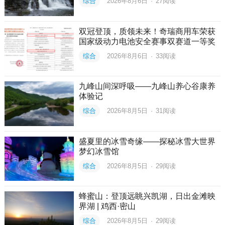
综合
2026年8月6日
·
27
阅读
双冠登顶，质领未来！奇瑞商用车荣获
国家级动力电池安全赛事双赛道一等奖
综合
2026年8月6日
·
33
阅读
九峰山间深呼吸——九峰山养心谷康养
体验记
综合
2026年8月5日
·
31
阅读
盛夏里的冰雪奇缘——探秘冰雪大世界
梦幻冰雪馆
综合
2026年8月5日
·
29
阅读
蜂蜜山：登顶远眺兴凯湖，日出金滩映
界湖 | 鸡西·密山
综合
2026年8月5日
·
29
阅读