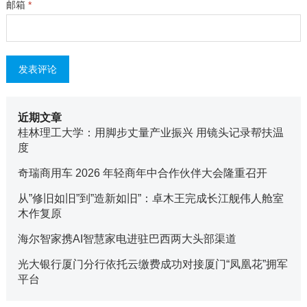
邮箱
*
近期文章
桂林理工大学：用脚步丈量产业振兴 用镜头记录帮扶温
度
奇瑞商用车 2026 年轻商年中合作伙伴大会隆重召开
从”修旧如旧”到”造新如旧”：卓木王完成长江舰伟人舱室
木作复原
海尔智家携AI智慧家电进驻巴西两大头部渠道
光大银行厦门分行依托云缴费成功对接厦门“凤凰花”拥军
平台