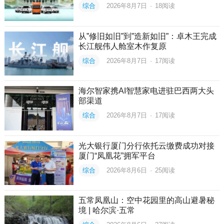
综合
2026年8月7日
·
18
阅读
从”修旧如旧”到”造新如旧”：卓木王完成
长江舰伟人舱室木作复原
综合
2026年8月7日
·
17
阅读
海尔智家携AI智慧家电进驻巴西两大头
部渠道
综合
2026年8月7日
·
17
阅读
光大银行厦门分行依托云缴费成功对接
厦门“凤凰花”拥军平台
综合
2026年8月6日
·
25
阅读
五常凤凰山：空中花园里的高山避暑秘
境 | 哈尔滨·五常