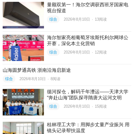
量额双第一！海尔空调获西班牙国家电
视台报道
综合
2026年8月10日
·
13
阅读
海尔智家亮相葡萄牙埃斯托利尔网球公
开赛，深化本土化营销
综合
2026年8月10日
·
12
阅读
山海圆梦通高铁 浙南沿海启新途
综合
2026年8月10日
·
8
阅读
循河探仓，解码千年漕运——天津大学
“奔赴山海”团队探寻隋唐大运河文明
综合
2026年8月10日
·
15
阅读
桂林理工大学：用脚步丈量产业振兴 用
镜头记录帮扶温度