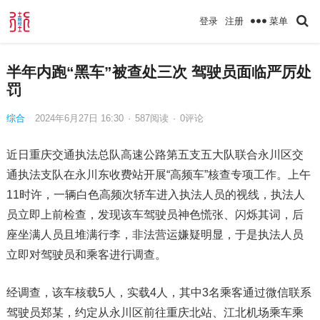
菜单
登录
注册
半年内跑“黑车”被查处三次 驾驶员面临严厉处
罚
综合
2024年6月27日 16:30
·
587
阅读
·
0评论
近日重庆交通执法总队高速公路第五支五大队联合永川区交
通执法支队在永川东收费站开展“高频车”核查专项工作。上午
11时许，一辆白色高频次轿车进入执法人员的视线，执法人
员立即上前检查，发现该车驾驶员神色慌张、闪烁其词，后
座坐满人员且堆满行李，非法营运嫌疑明显，于是执法人员
立即对驾驶员和乘客进行调查。
经调查，该车核载5人，实载4人，其中3名乘客通过微信联系
驾驶员郑某，约定从永川区前往重庆北站、江北机场乘车乘