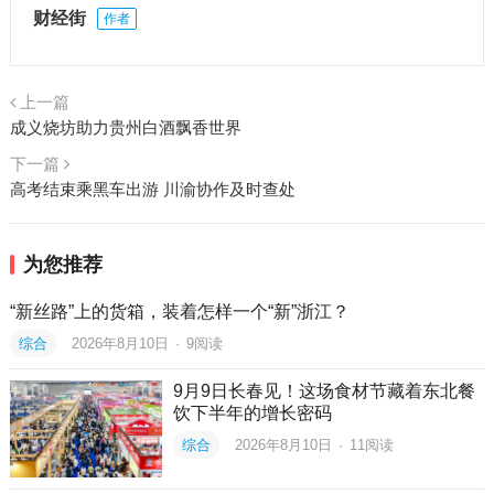
财经街
作者
上一篇
成义烧坊助力贵州白酒飘香世界
下一篇
高考结束乘黑车出游 川渝协作及时查处
为您推荐
“新丝路”上的货箱，装着怎样一个“新”浙江？
综合
2026年8月10日
·
9
阅读
9月9日长春见！这场食材节藏着东北餐
饮下半年的增长密码
综合
2026年8月10日
·
11
阅读