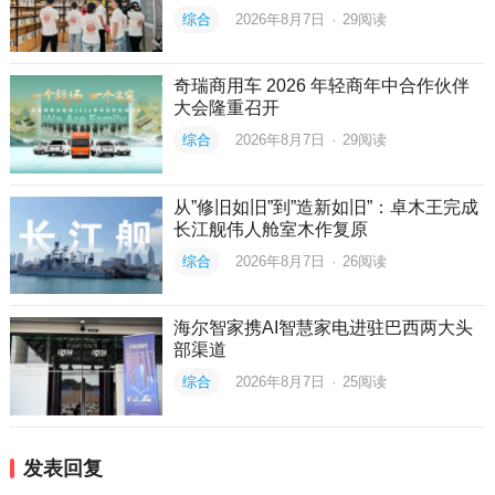
综合
2026年8月7日
·
29
阅读
奇瑞商用车 2026 年轻商年中合作伙伴
大会隆重召开
综合
2026年8月7日
·
29
阅读
从”修旧如旧”到”造新如旧”：卓木王完成
长江舰伟人舱室木作复原
综合
2026年8月7日
·
26
阅读
海尔智家携AI智慧家电进驻巴西两大头
部渠道
综合
2026年8月7日
·
25
阅读
发表回复