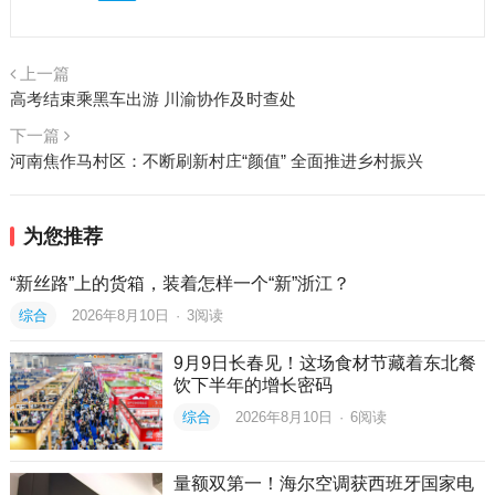
上一篇
高考结束乘黑车出游 川渝协作及时查处
下一篇
河南焦作马村区：不断刷新村庄“颜值” 全面推进乡村振兴
为您推荐
“新丝路”上的货箱，装着怎样一个“新”浙江？
综合
2026年8月10日
·
3
阅读
9月9日长春见！这场食材节藏着东北餐
饮下半年的增长密码
综合
2026年8月10日
·
6
阅读
量额双第一！海尔空调获西班牙国家电