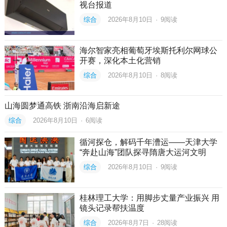
视台报道
综合
2026年8月10日
·
9
阅读
海尔智家亮相葡萄牙埃斯托利尔网球公
开赛，深化本土化营销
综合
2026年8月10日
·
8
阅读
山海圆梦通高铁 浙南沿海启新途
综合
2026年8月10日
·
6
阅读
循河探仓，解码千年漕运——天津大学
“奔赴山海”团队探寻隋唐大运河文明
综合
2026年8月10日
·
9
阅读
桂林理工大学：用脚步丈量产业振兴 用
镜头记录帮扶温度
综合
2026年8月7日
·
28
阅读