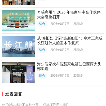
奇瑞商用车 2026 年轻商年中合作伙伴
大会隆重召开
综合
2026年8月7日
·
28
阅读
从”修旧如旧”到”造新如旧”：卓木王完成
长江舰伟人舱室木作复原
综合
2026年8月7日
·
25
阅读
海尔智家携AI智慧家电进驻巴西两大头
部渠道
综合
2026年8月7日
·
23
阅读
发表回复
您的邮箱地址不会被公开。
必填项已用
*
标注