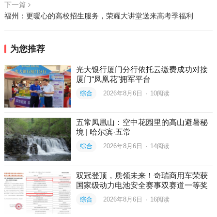
下一篇
福州：更暖心的高校招生服务，荣耀大讲堂送来高考季福利
为您推荐
光大银行厦门分行依托云缴费成功对接
厦门“凤凰花”拥军平台
综合
2026年8月6日
·
10
阅读
五常凤凰山：空中花园里的高山避暑秘
境 | 哈尔滨·五常
综合
2026年8月6日
·
14
阅读
双冠登顶，质领未来！奇瑞商用车荣获
国家级动力电池安全赛事双赛道一等奖
综合
2026年8月6日
·
16
阅读