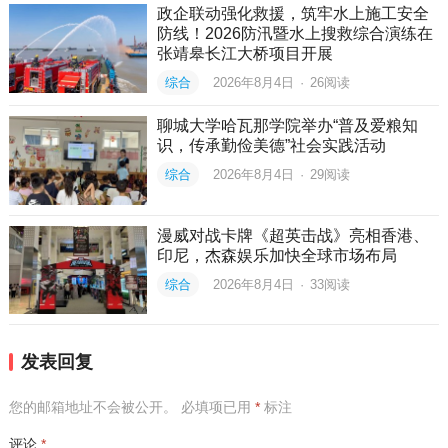
政企联动强化救援，筑牢水上施工安全
防线！2026防汛暨水上搜救综合演练在
张靖皋长江大桥项目开展
综合
2026年8月4日
·
26
阅读
聊城大学哈瓦那学院举办“普及爱粮知
识，传承勤俭美德”社会实践活动
综合
2026年8月4日
·
29
阅读
漫威对战卡牌《超英击战》亮相香港、
印尼，杰森娱乐加快全球市场布局
综合
2026年8月4日
·
33
阅读
发表回复
您的邮箱地址不会被公开。
必填项已用
*
标注
评论
*