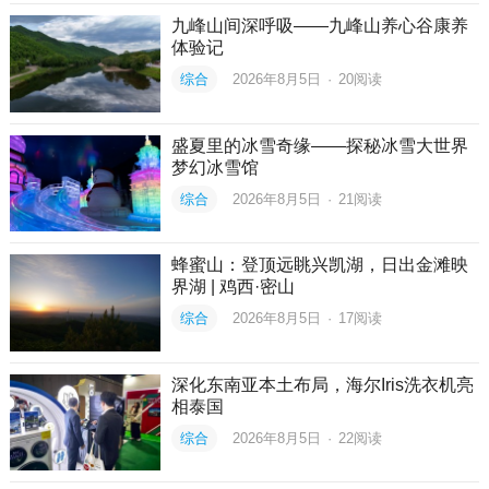
九峰山间深呼吸——九峰山养心谷康养
体验记
综合
2026年8月5日
·
20
阅读
盛夏里的冰雪奇缘——探秘冰雪大世界
梦幻冰雪馆
综合
2026年8月5日
·
21
阅读
蜂蜜山：登顶远眺兴凯湖，日出金滩映
界湖 | 鸡西·密山
综合
2026年8月5日
·
17
阅读
深化东南亚本土布局，海尔Iris洗衣机亮
相泰国
综合
2026年8月5日
·
22
阅读