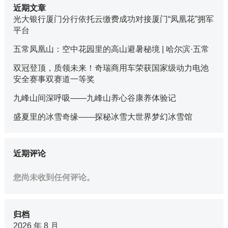
近期文章
光大银行厦门分行依托云缴费成功对接厦门“凤凰花”拥军
平台
五常凤凰山：空中花园里的高山避暑秘境 | 哈尔滨·五常
双冠登顶，质领未来！奇瑞商用车荣获国家级动力电池
安全赛事双赛道一等奖
九峰山间深呼吸——九峰山养心谷康养体验记
盛夏里的冰雪奇缘——探秘冰雪大世界梦幻冰雪馆
近期评论
您尚未收到任何评论。
归档
2026 年 8 月