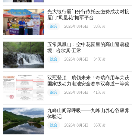
光大银行厦门分行依托云缴费成功对接
厦门“凤凰花”拥军平台
综合
2026年8月6日
·
33
阅读
五常凤凰山：空中花园里的高山避暑秘
境 | 哈尔滨·五常
综合
2026年8月6日
·
34
阅读
双冠登顶，质领未来！奇瑞商用车荣获
国家级动力电池安全赛事双赛道一等奖
综合
2026年8月6日
·
41
阅读
九峰山间深呼吸——九峰山养心谷康养
体验记
综合
2026年8月5日
·
35
阅读