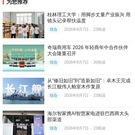
为您推荐
桂林理工大学：用脚步丈量产业振兴 用
镜头记录帮扶温度
综合
2026年8月7日
·
23
阅读
奇瑞商用车 2026 年轻商年中合作伙伴
大会隆重召开
综合
2026年8月7日
·
26
阅读
从”修旧如旧”到”造新如旧”：卓木王完成
长江舰伟人舱室木作复原
综合
2026年8月7日
·
23
阅读
海尔智家携AI智慧家电进驻巴西两大头
部渠道
综合
2026年8月7日
·
23
阅读