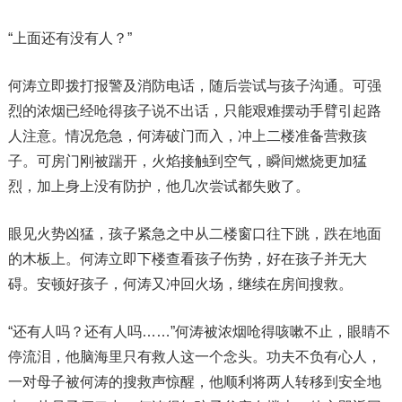
“上面还有没有人？”
何涛立即拨打报警及消防电话，随后尝试与孩子沟通。可强
烈的浓烟已经呛得孩子说不出话，只能艰难摆动手臂引起路
人注意。情况危急，何涛破门而入，冲上二楼准备营救孩
子。可房门刚被踹开，火焰接触到空气，瞬间燃烧更加猛
烈，加上身上没有防护，他几次尝试都失败了。
眼见火势凶猛，孩子紧急之中从二楼窗口往下跳，跌在地面
的木板上。何涛立即下楼查看孩子伤势，好在孩子并无大
碍。安顿好孩子，何涛又冲回火场，继续在房间搜救。
“还有人吗？还有人吗……”何涛被浓烟呛得咳嗽不止，眼睛不
停流泪，他脑海里只有救人这一个念头。功夫不负有心人，
一对母子被何涛的搜救声惊醒，他顺利将两人转移到安全地