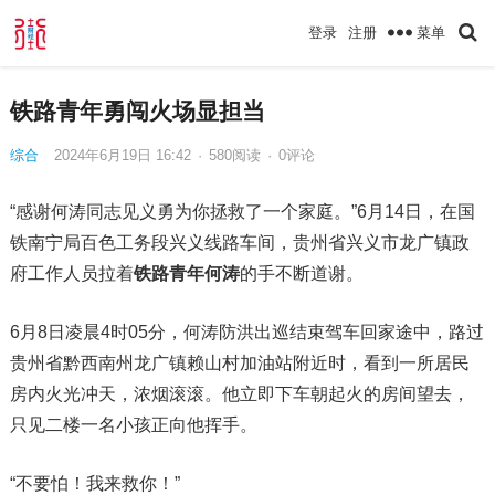
菜单
登录
注册
铁路青年勇闯火场显担当
综合
2024年6月19日 16:42
·
580
阅读
·
0评论
“感谢何涛同志见义勇为你拯救了一个家庭。”6月14日，在国
铁南宁局百色工务段兴义线路车间，贵州省兴义市龙广镇政
府工作人员拉着
铁路青年何涛
的手不断道谢。
6月8日凌晨4时05分，何涛防洪出巡结束驾车回家途中，路过
贵州省黔西南州龙广镇赖山村加油站附近时，看到一所居民
房内火光冲天，浓烟滚滚。他立即下车朝起火的房间望去，
只见二楼一名小孩正向他挥手。
“不要怕！我来救你！”