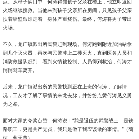
点。从母子俩口中，何涛得知孩子父亲在楼上，他立即返回
火场继续搜救。当他来到孩子父亲所在房间，只见孩子父亲
扶着墙壁艰难走着，身体严重烧伤。最终，何涛将男子带出
火场。
不久，龙广镇派出所民警赶到现场。何涛跑到附近加油站拿
到几个灭火器，再次与民警冲上二楼灭火，直到医务人员和
消防救援队赶到，看到火情被控制、人员得到救治，何涛才
悄悄驾车离开。
后来，龙广镇派出所的民警找到正在上班的何涛，了解情
况，工友才了解了事情的来龙去脉，并纷纷点赞何涛见义勇
为之举。
面对大家的夸奖点赞，何涛说：“我是退伍的武警战士，是铁
路职工，更是共产党员，我只是做了我应该做的事情。”（苟
柯、蓝天董）