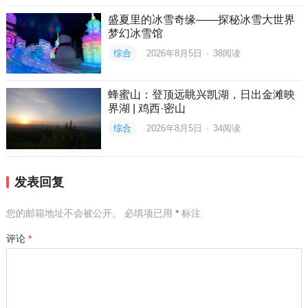
盛夏里的冰雪奇缘——探秘冰雪大世界
梦幻冰雪馆
综合
2026年8月5日
·
38
阅读
蜂蜜山：登顶远眺兴凯湖，日出金滩映
界湖 | 鸡西·密山
综合
2026年8月5日
·
34
阅读
发表回复
您的邮箱地址不会被公开。
必填项已用
*
标注
评论
*