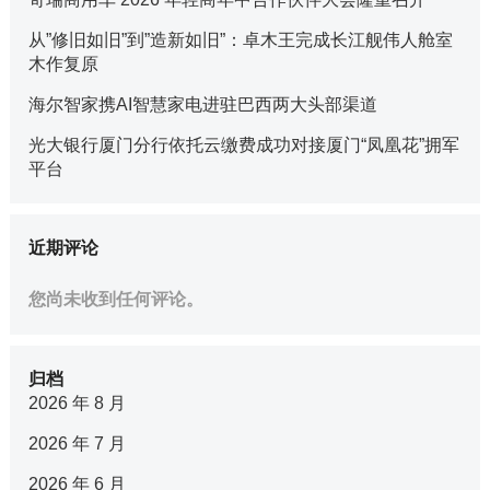
从”修旧如旧”到”造新如旧”：卓木王完成长江舰伟人舱室
木作复原
海尔智家携AI智慧家电进驻巴西两大头部渠道
光大银行厦门分行依托云缴费成功对接厦门“凤凰花”拥军
平台
近期评论
您尚未收到任何评论。
归档
2026 年 8 月
2026 年 7 月
2026 年 6 月