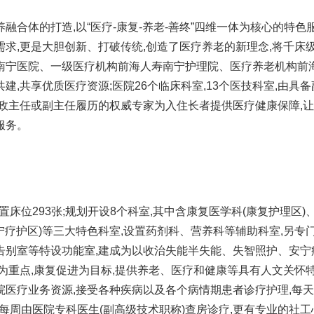
合体的打造,以“医疗-康复-养老-善终”四维一体为核心的特色服
求,更是大胆创新、打破传统,创造了医疗养老的新理念,将千床
南宁医院、一级医疗机构前海人寿南宁护理院、医疗养老机构前
建,共享优质医疗资源;医院26个临床科室,13个医技科室,由具备
行政主任或副主任履历的权威专家为入住长者提供医疗健康保障,
服务。
置床位293张;规划开设8个科室,其中含康复医学科(康复护理区)
安宁疗护区)等三大特色科室,设置药剂科、营养科等辅助科室,另专
告别室等特设功能室,建成为以收治失能半失能、失智照护、安宁
为重点,康复促进为目标,提供养老、医疗和健康等具有人文关怀
院医疗业务资源,接受各种疾病以及各个病情期患者诊疗护理,每
,每周由医院专科医生(副高级技术职称)查房诊疗,更有专业的社工