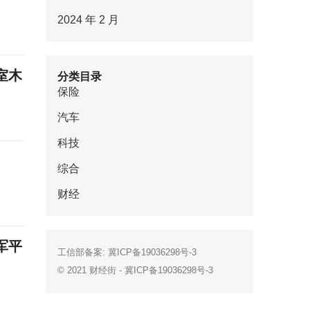
2024 年 2 月
室木
分类目录
保险
汽车
科技
综合
财经
军平
工信部备案:
冀ICP备19036298号-3
© 2021
财经街
-
冀ICP备19036298号-3