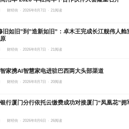
财经街
·
2026年8月7日
·
21
阅读
修旧如旧”到”造新如旧”：卓木王完成长江舰伟人舱
原
财经街
·
2026年8月7日
·
21
阅读
智家携AI智慧家电进驻巴西两大头部渠道
财经街
·
2026年8月7日
·
20
阅读
银行厦门分行依托云缴费成功对接厦门“凤凰花”拥
财经街
·
2026年8月6日
·
26
阅读