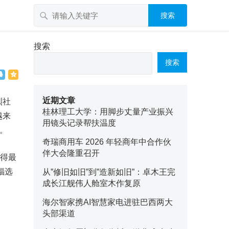
搜索
搜索
搜索
近期文章
烈社
桂林理工大学：用脚步丈量产业振兴
越来
用镜头记录帮扶温度
波。
奇瑞商用车 2026 年轻商年中合作伙
伴大会隆重召开
获得最
福选
从”修旧如旧”到”造新如旧”：卓木王完
成长江舰伟人舱室木作复原
海尔智家携AI智慧家电进驻巴西两大
头部渠道