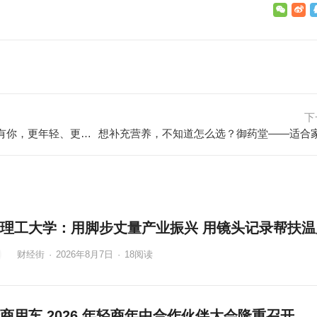
下
蒙牛酸酸乳超级校园派对，因为有你，更年轻、更肆意
理工大学：用脚步丈量产业振兴 用镜头记录帮扶温
财经街
·
2026年8月7日
·
18
阅读
商用车 2026 年轻商年中合作伙伴大会隆重召开