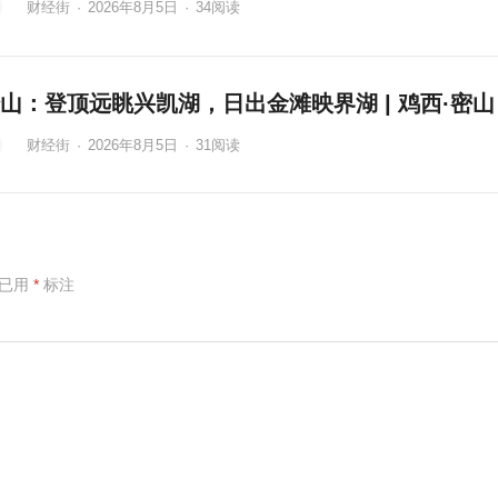
财经街
·
2026年8月5日
·
34
阅读
山：登顶远眺兴凯湖，日出金滩映界湖 | 鸡西·密山
财经街
·
2026年8月5日
·
31
阅读
项已用
*
标注