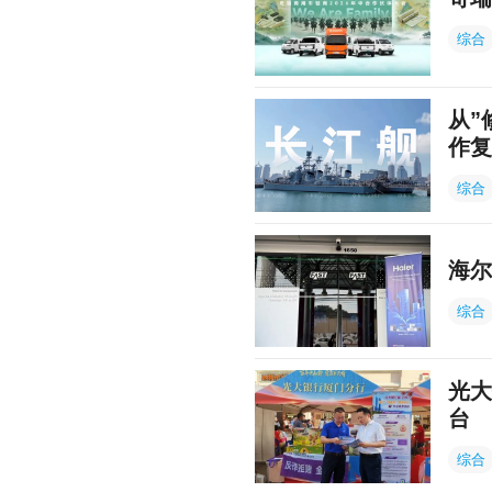
综合
从”
作复
综合
海尔
综合
光大
台
综合