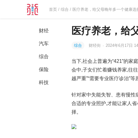
首页
/
综合
/ 医疗养老，给父母晚年多一个健康选
医疗养老，给
财经
汽车
综合
财经街
·
2024年6月17日 14
综合
当下,社会上普遍为“421”
保险
会中,子女们忙着赚钱养家,往
越严重”“需要专业医疗诊治”
科技
针对家中失能失智、患有慢性
合适的专业照护,才能让家人省
择。