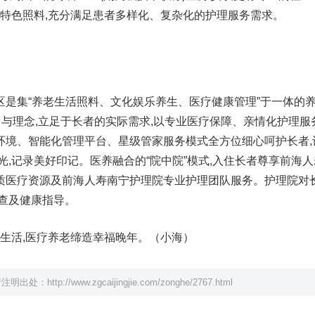
的特色照料,充分满足患者多样化、复杂化的护理服务需求。
区是集“养老生活照料、文化娱乐养生、医疗健康管理”于一体的
旨与理念,立足于长者的实际需求,以专业医疗保障、亲情化护理服
环境、智能化管理平台、星级管家服务模式全方位细心呵护长者,
光,记录美好印记。医养融合的“院中院”模式,入住长者尊享前海
质医疗资源及前海人寿南宁护理院专业护理团队服务。护理院对
查及健康指导。
过成生活,医疗养老缔造幸福晚年。（小海）
请注明出处：
http://www.zgcaijingjie.com/zonghe/2767.html