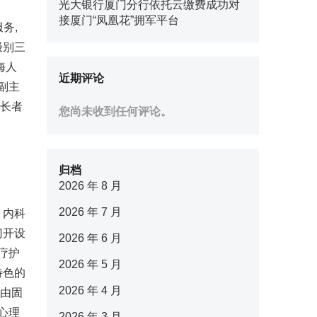
光大银行厦门分行依托云缴费成功对
接厦门“凤凰花”拥军平台
务,
级别三
海人
近期评论
副主
让长者
您尚未收到任何评论。
归档
2026 年 8 月
2026 年 7 月
、内科
门开设
2026 年 6 月
疗护
2026 年 5 月
特色的
2026 年 4 月
天由固
心理
2026 年 3 月