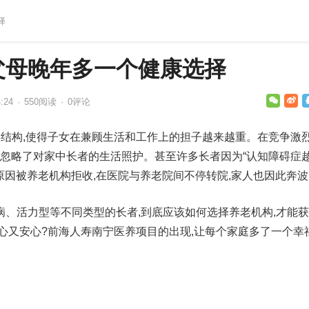
择
父母晚年多一个健康选择
:24
·
550
阅读
·
0评论
的家庭结构,使得子女在兼顾生活和工作上的担子越来越重。在竞争激
往忽略了对家中长者的生活照护。甚至许多长者因为“认知障碍症
等原因被养老机构拒收,在医院与养老院间不停转院,家人也因此奔
病、活力型等不同类型的长者,到底应该如何选择养老机构,才能
心又安心?前海人寿南宁医养项目的出现,让每个家庭多了一个幸