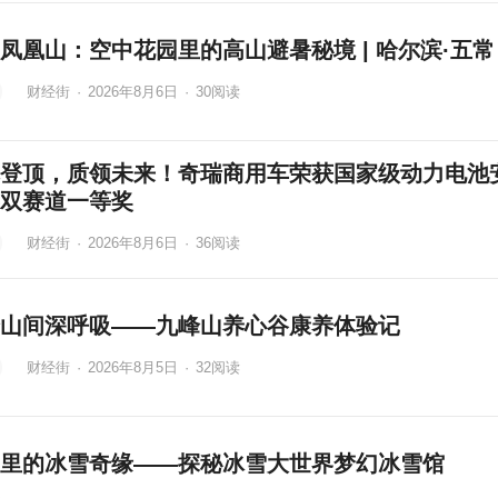
凤凰山：空中花园里的高山避暑秘境 | 哈尔滨·五常
财经街
·
2026年8月6日
·
30
阅读
登顶，质领未来！奇瑞商用车荣获国家级动力电池
双赛道一等奖
财经街
·
2026年8月6日
·
36
阅读
山间深呼吸——九峰山养心谷康养体验记
财经街
·
2026年8月5日
·
32
阅读
里的冰雪奇缘——探秘冰雪大世界梦幻冰雪馆