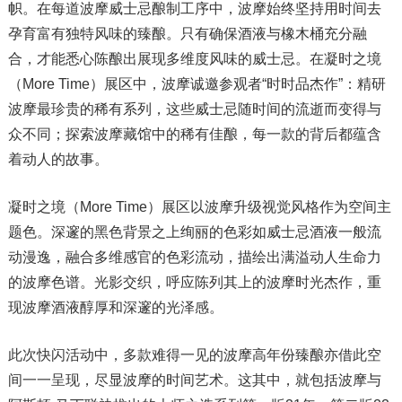
帜。在每道波摩威士忌酿制工序中，波摩始终坚持用时间去
孕育富有独特风味的臻酿。只有确保酒液与橡木桶充分融
合，才能悉心陈酿出展现多维度风味的威士忌。在凝时之境
（More Time）展区中，波摩诚邀参观者“时时品杰作”：精研
波摩最珍贵的稀有系列，这些威士忌随时间的流逝而变得与
众不同；探索波摩藏馆中的稀有佳酿，每一款的背后都蕴含
着动人的故事。
凝时之境（More Time）展区以波摩升级视觉风格作为空间主
题色。深邃的黑色背景之上绚丽的色彩如威士忌酒液一般流
动漫逸，融合多维感官的色彩流动，描绘出满溢动人生命力
的波摩色谱。光影交织，呼应陈列其上的波摩时光杰作，重
现波摩酒液醇厚和深邃的光泽感。
此次快闪活动中，多款难得一见的波摩高年份臻酿亦借此空
间一一呈现，尽显波摩的时间艺术。这其中，就包括波摩与