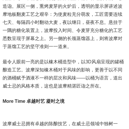
造诣。展区一侧，熏烤麦芽的火炉后，透明的显示屏讲述波
摩地板翻麦工艺之艰辛：为使麦粒充分萌发，工匠需要连续
七天、每隔四小时翻动大麦，夜以继日，昼夜不息。悬挂于
一隅的糖化装置上，波摩投入时间、令麦芽充分糖化的工艺
悉数呈现于屏幕之上。另一侧的长颈蒸馏器上，则将波摩对
于蒸馏工艺的坚守准则一一道来。
最令人眼前一亮的是以橡木桶造型中，以3D风扇呈现的罐桶
酿造工艺。波摩深知橡木桶对于风味的影响，更善于以不同
的酒桶赋予酒液不一样的层次和风味——以桶为语言，道出
威士忌的风格本质，这也是波摩精湛匠诣之所在。
More Time
卓越时艺 凝时之境
波摩威士忌拥有卓越的陈酿技艺，在威士忌领域中独树一