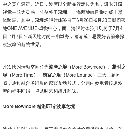
中之宽广深远。近日，波摩以全新品牌定位为名，汲取升级
视觉主题为灵感，分别将于深圳、上海两地瞩目举办威士忌
体验展。其中，深圳场限时体验展于6月20日-6月23日期间落
地ONE AVENUE·卓悦中心，而上海限时体验展则将于7月4
日-7月7日在新天地时尚一期举办，邀请威士忌爱好者前来探
索波摩的新境世界。
此次快闪活动空间分为
波摩之境（
More Bowmore
）
、
凝时之
境（
More Time
）
、
感官之境（
More Lounge
）
三大主题区
域，通过融合多维度的感官互动形式，分别向参观者传递波
摩的精湛匠诣、卓越时艺和超凡韵味。
More Bowmore
精湛匠诣 波摩之境
波摩之所以为波摩，与其秉持至今的匠心造诣密不可分。在