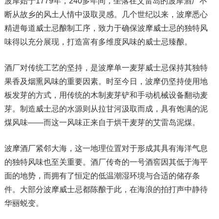
波摩始于1779年，240多年间，坐落在艾雷岛的波摩酒厂不
断从故乡的风土人情中汲取灵感。几个世纪以来，波摩悉心
精进每道威士忌酿制工序，致力于确保波摩威士忌的独特风
味得以充分展现，打造富有多维度风味的威士忌臻酿。
酒厂对传统工艺的坚持，是波摩单一麦芽威士忌保持其独特
果香及烟熏风味的重要因素。时至今日，波摩仍坚持使用地
板发芽的方式，用传统的木制麦芽铲和手动机械设备翻动麦
芽。制造威士忌的水源则从拉甘河汲取而成，具有饱满的泥
煤风味——而这一风味正来自于烘干麦芽的艾雷岛泥煤。
波摩酒厂紧邻大海，这一地理位置对于形成其具有海洋气息
的独特风味也至关重要。酒厂传奇的一号酒窖因其低于海平
面的地势，而拥有了恒定的低温潮湿环境与合适的储存条
件。大部分波摩威士忌都陈酿于此，在海浪的拍打声中静待
华丽蜕变。