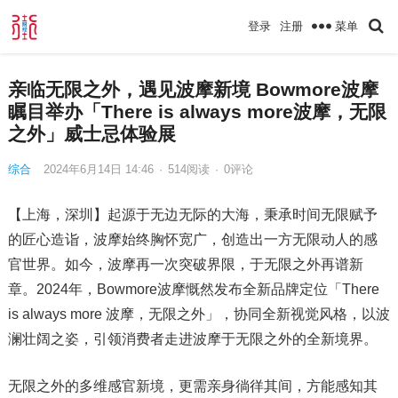
菜单
登录
注册
亲临无限之外，遇见波摩新境 Bowmore波摩
瞩目举办「There is always more波摩，无限
之外」威士忌体验展
综合
2024年6月14日 14:46
·
514
阅读
·
0评论
【上海，深圳】起源于无边无际的大海，秉承时间无限赋予
的匠心造诣，波摩始终胸怀宽广，创造出一方无限动人的感
官世界。如今，波摩再一次突破界限，于无限之外再谱新
章。2024年，Bowmore波摩慨然发布全新品牌定位「There
is always more
波摩，无限之外」，协同全新视觉风格，以波
澜壮阔之姿，引领消费者走进波摩于无限之外的全新境界。
无限之外的多维感官新境，更需亲身徜徉其间，方能感知其