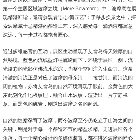
第一个主题区域波摩之境（More Bowmore）中，波摩意在展
现精湛匠诣，邀请参观者“步步循匠艺”：于移步换景之中，探
索波摩威士忌精湛的酿造工艺，深入感受每一滴酒液都寓意
深远，每一步过程都饱含匠心。
通过多维感官的互动，展区生动呈现了艾雷岛得天独厚的自
然秘境。蓝色的流线型灯柱蜿蜒而下，环绕于展区一侧，流
光溢彩的光影仿佛流水淙淙，为整个空间注入生命力。这条
清澈的河流正是对应了波摩的母亲河——拉甘河。而河流四
周的植物，亦将艾雷岛的自然环境再现于眼前。金黄色的大
麦此刻化作地板纹理，融合山水波纹，渲染出一片宁静禅
意。而黑色的礁岩，则道出波摩之名的起源。
自然的馈赠孕育了波摩，而令波摩至今仍屹立于山海之间的
关键，则是对于每一个酿造环节的精益求精。走进展区各个
角落，每一个精心设计的多媒体装置，都在讲述波摩的匠心