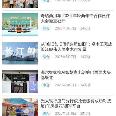
综合
2026年8月7日
·
13
阅读
奇瑞商用车 2026 年轻商年中合作伙伴
大会隆重召开
综合
2026年8月7日
·
14
阅读
从”修旧如旧”到”造新如旧”：卓木王完成
长江舰伟人舱室木作复原
综合
2026年8月7日
·
14
阅读
海尔智家携AI智慧家电进驻巴西两大头
部渠道
综合
2026年8月7日
·
14
阅读
光大银行厦门分行依托云缴费成功对接
厦门“凤凰花”拥军平台
综合
2026年8月6日
·
20
阅读