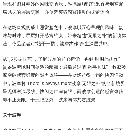
呈现和谐且精妙的风味交响乐，淋漓展现馥郁果香与烟熏泥
煤风味的层层交糅，亦创造突破感官维度的味蕾体验。
在这场直观的威士忌赏鉴之中，波摩以匠心呈现的风味、韵
味与时味，层层打开感官维度，带来超越“无限之外”的新境体
验，令品鉴者对“始于一酌，波摩杰作”产生深层共鸣。
从“步步循匠艺”，了解波摩的匠心造诣；再到“时时品杰作”，
赏鉴波摩以时间创造的臻酿；最后通过“酌酌寻其味”，收获波
摩突破感官维度的魅力体验——在这场难得一遇的快闪活动
中，波摩将“There is always more波摩 无限之外”的全新境界
呈现得淋漓尽致。快闪之时间有限，而波摩创造的感官体验
却不止无限。于无限之外，波摩与你共赏胜景。
关于波摩