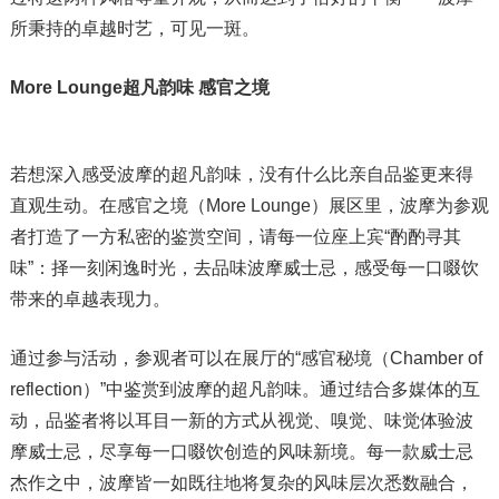
所秉持的卓越时艺，可见一斑。
More Lounge
超凡韵味 感官之境
若想深入感受波摩的超凡韵味，没有什么比亲自品鉴更来得
直观生动。在感官之境（More Lounge）展区里，波摩为参观
者打造了一方私密的鉴赏空间，请每一位座上宾“酌酌寻其
味”：择一刻闲逸时光，去品味波摩威士忌，感受每一口啜饮
带来的卓越表现力。
通过参与活动，参观者可以在展厅的“感官秘境（Chamber of
reflection）”中鉴赏到波摩的超凡韵味。通过结合多媒体的互
动，品鉴者将以耳目一新的方式从视觉、嗅觉、味觉体验波
摩威士忌，尽享每一口啜饮创造的风味新境。每一款威士忌
杰作之中，波摩皆一如既往地将复杂的风味层次悉数融合，