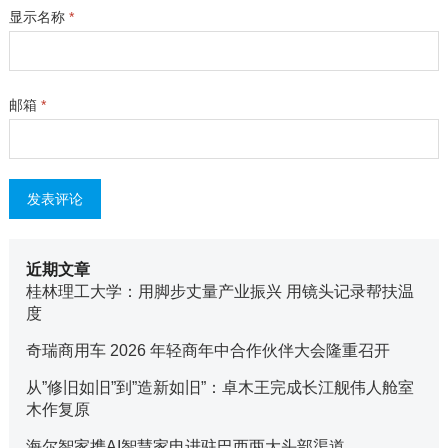
显示名称
*
邮箱
*
近期文章
桂林理工大学：用脚步丈量产业振兴 用镜头记录帮扶温
度
奇瑞商用车 2026 年轻商年中合作伙伴大会隆重召开
从”修旧如旧”到”造新如旧”：卓木王完成长江舰伟人舱室
木作复原
海尔智家携AI智慧家电进驻巴西两大头部渠道