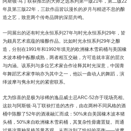
阿斯顿·马丁联袂推出的大师之选系列第一版21年，第二版22
年及第三版22年，三款作品皆以漫长的岁月与精进不息的酿
造之艺，致意两个传奇品牌的深层共鸣。
一同展出的还有时光永恒系列27年与时光永恒系列29年，皆
为颇具艺术底蕴的臻酿作品。比如时光永恒系列29年之酿
造，分别在1991年和1992年填充的欧洲橡木雪莉桶与美国橡
木波本桶中酝酿成熟，两者相互交融，方可造就丰富的层次
与内涵。该系列与多位艺术家合作诠释其时光深意，中国青
年舞蹈艺术家李响亦为其中之一，他以一曲动人的舞蹈，演
绎波摩与隽永时光的紧密联系。
尤为惊喜的是极为珍稀的逸品威士忌ARC-52亦于现场亮相。
这款与阿斯顿·马丁联袂打造的杰作，由在两种不同风格的酒
桶中陈酿了52年的酒液融汇而成：50%来自美国橡木波本猪
头桶，50%来自欧洲橡木雪莉桶，其复杂性毋庸置疑。而通
过将这两种风格等量齐观，从而达到了恰好的平衡——波摩