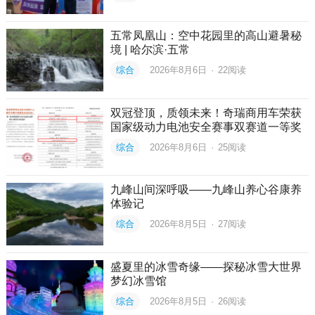
五常凤凰山：空中花园里的高山避暑秘
境 | 哈尔滨·五常
综合
2026年8月6日
·
22
阅读
双冠登顶，质领未来！奇瑞商用车荣获
国家级动力电池安全赛事双赛道一等奖
综合
2026年8月6日
·
25
阅读
九峰山间深呼吸——九峰山养心谷康养
体验记
综合
2026年8月5日
·
27
阅读
盛夏里的冰雪奇缘——探秘冰雪大世界
梦幻冰雪馆
综合
2026年8月5日
·
26
阅读