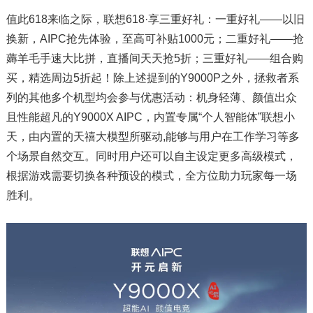
值此618来临之际，联想618·享三重好礼：一重好礼——以旧
换新，AIPC抢先体验，至高可补贴1000元；二重好礼——抢
薅羊毛手速大比拼，直播间天天抢5折；三重好礼——组合购
买，精选周边5折起！除上述提到的Y9000P之外，拯救者系
列的其他多个机型均会参与优惠活动：机身轻薄、颜值出众
且性能超凡的Y9000X AIPC，内置专属“个人智能体”联想小
天，由内置的天禧大模型所驱动,能够与用户在工作学习等多
个场景自然交互。同时用户还可以自主设定更多高级模式，
根据游戏需要切换各种预设的模式，全方位助力玩家每一场
胜利。