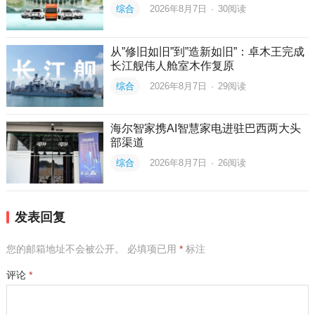
综合
2026年8月7日
·
30
阅读
从”修旧如旧”到”造新如旧”：卓木王完成
长江舰伟人舱室木作复原
综合
2026年8月7日
·
29
阅读
海尔智家携AI智慧家电进驻巴西两大头
部渠道
综合
2026年8月7日
·
26
阅读
发表回复
您的邮箱地址不会被公开。
必填项已用
*
标注
评论
*