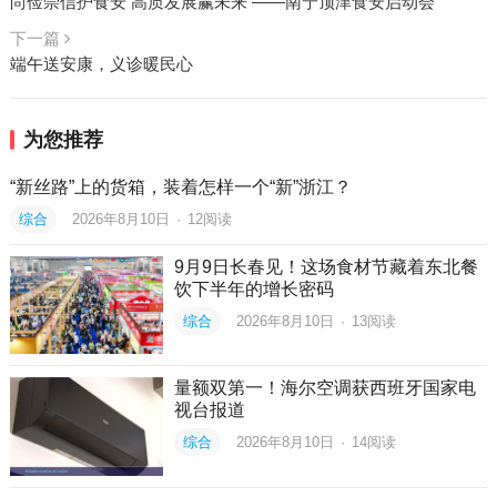
尚俭崇信护食安 高质发展赢未来 ——南宁顶津食安启动会
下一篇
端午送安康，义诊暖民心
为您推荐
“新丝路”上的货箱，装着怎样一个“新”浙江？
综合
2026年8月10日
·
12
阅读
9月9日长春见！这场食材节藏着东北餐
饮下半年的增长密码
综合
2026年8月10日
·
13
阅读
量额双第一！海尔空调获西班牙国家电
视台报道
综合
2026年8月10日
·
14
阅读