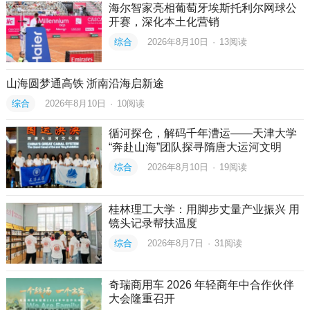
海尔智家亮相葡萄牙埃斯托利尔网球公
开赛，深化本土化营销
综合
2026年8月10日
·
13
阅读
山海圆梦通高铁 浙南沿海启新途
综合
2026年8月10日
·
10
阅读
循河探仓，解码千年漕运——天津大学
“奔赴山海”团队探寻隋唐大运河文明
综合
2026年8月10日
·
19
阅读
桂林理工大学：用脚步丈量产业振兴 用
镜头记录帮扶温度
综合
2026年8月7日
·
31
阅读
奇瑞商用车 2026 年轻商年中合作伙伴
大会隆重召开